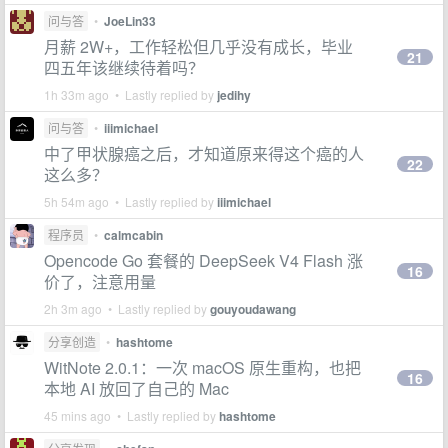
问与答
•
JoeLin33
月薪 2W+，工作轻松但几乎没有成长，毕业
21
四五年该继续待着吗？
1h 33m ago • Lastly replied by
jedihy
问与答
•
iiimichael
中了甲状腺癌之后，才知道原来得这个癌的人
22
这么多？
5h 54m ago • Lastly replied by
iiimichael
程序员
•
calmcabin
Opencode Go 套餐的 DeepSeek V4 Flash 涨
16
价了，注意用量
2h 3m ago • Lastly replied by
gouyoudawang
分享创造
•
hashtome
WitNote 2.0.1：一次 macOS 原生重构，也把
16
本地 AI 放回了自己的 Mac
45 mins ago • Lastly replied by
hashtome