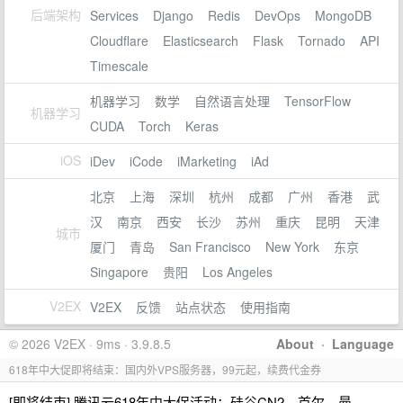
后端架构
Services
Django
Redis
DevOps
MongoDB
Cloudflare
Elasticsearch
Flask
Tornado
API
Timescale
机器学习
数学
自然语言处理
TensorFlow
机器学习
CUDA
Torch
Keras
iOS
iDev
iCode
iMarketing
iAd
北京
上海
深圳
杭州
成都
广州
香港
武
汉
南京
西安
长沙
苏州
重庆
昆明
天津
城市
厦门
青岛
San Francisco
New York
东京
Singapore
贵阳
Los Angeles
V2EX
V2EX
反馈
站点状态
使用指南
© 2026 V2EX · 9ms · 3.9.8.5
About
·
Language
618年中大促即将结束：国内外VPS服务器，99元起，续费代金券
[即将结束] 腾讯云618年中大促活动：硅谷CN2、首尔、曼