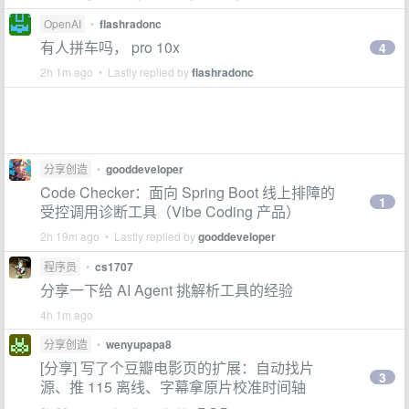
OpenAI
•
flashradonc
有人拼车吗， pro 10x
4
2h 1m ago • Lastly replied by
flashradonc
分享创造
•
gooddeveloper
Code Checker：面向 Spring Boot 线上排障的
1
受控调用诊断工具（Vibe Coding 产品）
2h 19m ago • Lastly replied by
gooddeveloper
程序员
•
cs1707
分享一下给 AI Agent 挑解析工具的经验
4h 1m ago
分享创造
•
wenyupapa8
[分享] 写了个豆瓣电影页的扩展：自动找片
3
源、推 115 离线、字幕拿原片校准时间轴