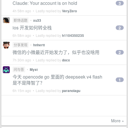
Claude: Your account is on hold
3
4h 58m ago • Lastly replied by
VeryZero
职场话题
•
xu33
ios 开发如何转全栈
2
6h 58m ago • Lastly replied by
h1104350235
分享发现
•
hnhertt
微信的小微最近开始发力了，似乎也没啥用
2
7h 30m ago • Lastly replied by
docx
问与答
•
Myst
今天 opencode go 里面的 deepseek v4 flash
1
是不是降智了？
6h 15m ago • Lastly replied by
paranoiagu
More »