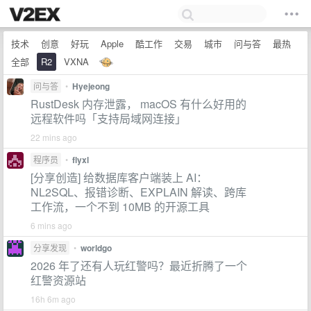
技术
创意
好玩
Apple
酷工作
交易
城市
问与答
最热
全部
R2
VXNA
问与答
•
Hyejeong
RustDesk 内存泄露， macOS 有什么好用的
远程软件吗「支持局域网连接」
22 mins ago
程序员
•
flyxl
[分享创造] 给数据库客户端装上 AI：
NL2SQL、报错诊断、EXPLAIN 解读、跨库
工作流，一个不到 10MB 的开源工具
6 mins ago
分享发现
•
worldgo
2026 年了还有人玩红警吗？最近折腾了一个
红警资源站
16h 6m ago