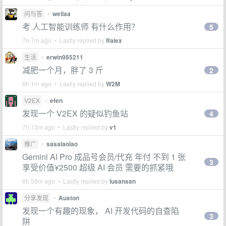
问与答
•
weilaa
考 人工智能训练师 有什么作用？
5
7h 7m ago • Lastly replied by
ffalex
生活
•
erwin985211
减肥一个月，胖了 3 斤
2
6h 1m ago • Lastly replied by
W2M
V2EX
•
efen
发现一个 V2EX 的疑似钓鱼站
4
7h 13m ago • Lastly replied by
v1
推广
•
sasalaolao
Gemini AI Pro 成品号会员/代充 年付 不到 1 张
3
享受价值¥2500 超级 AI 会员 需要的抓紧哦
6h 59m ago • Lastly replied by
lusansan
分享发现
•
Auston
发现一个有趣的现象， AI 开发代码的自查陷
3
阱