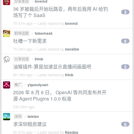
分享发现
•
lovemd
36 岁被裁后开始玩路亚，两年后我用 AI 给钓
3
场写了个 SaaS
7h 51m ago • Lastly replied by
lovemd
职场话题
•
falsemask
吐槽一下新需求
8
7h 24m ago • Lastly replied by
novaline
分享创造
•
94nb
油猴插件-算是加速显示直播间画面吧
2
6h 19m ago • Lastly replied by
94nb
推广
•
yigusuiyuan
2026 年 8 月 6 日， OpenAI 等共同发布并开
源 Agent Plugins 1.0.0 标准
23h 20m ago
深圳
•
latelan
求深圳租房建议
6
5h 57m ago • Lastly replied by
Nasdaq