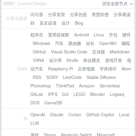
V2EX
/ Curated Nodes
浏览全部节点 →
问与答
分享发现
分享创造
奇思妙想
分享邀请
分享与探索
码
自言自语
设计
Blog
程序员
宽带症候群
Android
Linux
外包
硬件
Windows
汽车
路由器
站长
OpenWrt
编程
GitHub
Visual Studio Code
区块链
Markdown
VXNA
设计师
Kindle
商业模式
游戏开发
电
Geek
动汽车
Raspberry Pi
云修电脑
字体排印
Atom
RSS
SONY
LeetCode
Stable Diffusion
Photoshop
ThinkPad
Amazon
Serverless
GitLab
IPFS
DJI
LEGO
Blender
Logseq
DOS
GameDB
OpenAI
Claude
Cursor
GitHub Copilot
Local
AI
LLM
游戏
Steam
Nintendo Switch
Minecraft