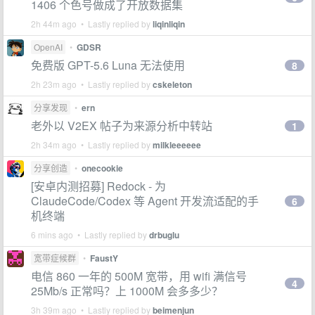
1406 个色号做成了开放数据集
2h 44m ago • Lastly replied by
liqinliqin
OpenAI
•
GDSR
免费版 GPT-5.6 Luna 无法使用
8
2h 23m ago • Lastly replied by
cskeleton
分享发现
•
ern
老外以 V2EX 帖子为来源分析中转站
1
2h 34m ago • Lastly replied by
milkleeeeee
分享创造
•
onecookie
[安卓内测招募] Redock - 为
ClaudeCode/Codex 等 Agent 开发流适配的手
6
机终端
6 mins ago • Lastly replied by
drbuglu
宽带症候群
•
FaustY
电信 860 一年的 500M 宽带，用 wifi 满信号
4
25Mb/s 正常吗？上 1000M 会多多少？
3h 39m ago • Lastly replied by
beimenjun