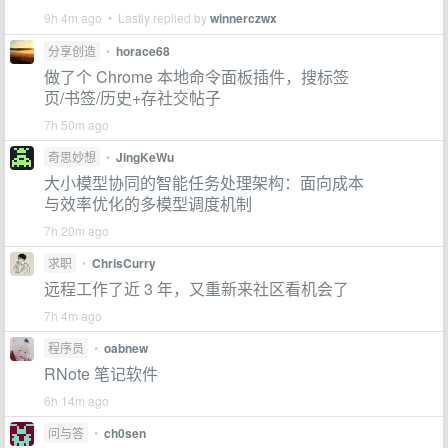
9h 4m ago • Lastly replied by
winnerczwx
分享创造
•
horace68
做了个 Chrome 本地命令面板插件，搜标签
页/书签/历史+存社交帖子
7h 50m ago
奇思妙想
•
JingKeWu
大小模型协同的智能任务处理架构：面向成本
与效率优化的多模型调度机制
7h 20m ago
求职
•
ChrisCurry
远程工作了近 3 年，又重新来社区看机会了
7h 4m ago
程序员
•
oabnew
RNote 笔记软件
6h 14m ago
问与答
•
ch0sen