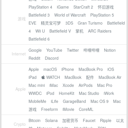
PlayStation 4
iGame
StarCraft 2
怀旧游戏
Battlefield 3
World of Warcraft
PlayStation 5
游戏
EVE
精灵宝可梦
3DS
Gran Turismo
Battlefield
4
Wii U
Battlefield V
掌机
ARC Raiders
Battlefield 6
Google
YouTube
Twitter
哔哩哔哩
Notion
Internet
Reddit
Discord
Apple
macOS
iPhone
MacBook Pro
iOS
iPad
 WATCH
MacBook
配件
MacBook Air
Mac mini
iMac
Xcode
AirPods
Mac Pro
Apple
WWDC
iPod
HomeKit
Mac Studio
iWork
MobileMe
iLife
GarageBand
Mac OS 9
Mac
游戏
Freeform
iMovie
CoreML
Bitcoin
Solana
加密货币
Faucet
Ripple
以太
Crypto