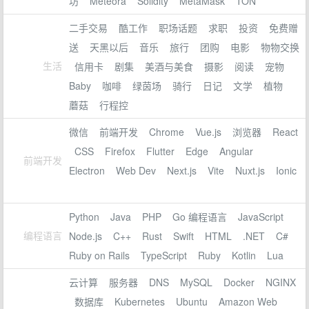
坊
Meteora
Solidity
MetaMask
TON
二手交易
酷工作
职场话题
求职
投资
免费赠
送
天黑以后
音乐
旅行
团购
电影
物物交换
生活
信用卡
剧集
美酒与美食
摄影
阅读
宠物
Baby
咖啡
绿茵场
骑行
日记
文学
植物
蘑菇
行程控
微信
前端开发
Chrome
Vue.js
浏览器
React
CSS
Firefox
Flutter
Edge
Angular
前端开发
Electron
Web Dev
Next.js
Vite
Nuxt.js
Ionic
Python
Java
PHP
Go 编程语言
JavaScript
编程语言
Node.js
C++
Rust
Swift
HTML
.NET
C#
Ruby on Rails
TypeScript
Ruby
Kotlin
Lua
云计算
服务器
DNS
MySQL
Docker
NGINX
数据库
Kubernetes
Ubuntu
Amazon Web