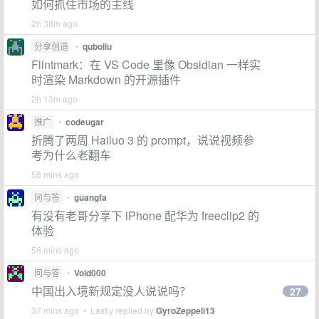
如何抓住市场的主线
2h 38m ago
分享创造
•
quboliu
Flintmark：在 VS Code 里像 Obsidian 一样实
时渲染 Markdown 的开源插件
2h 13m ago
推广
•
codeugar
折腾了两周 Hailuo 3 的 prompt，说说视频参
考为什么老翻车
58 mins ago
问与答
•
guangfa
有没有老哥分享下 iPhone 配华为 freeclip2 的
体验
58 mins ago
问与答
•
Void000
中国出入境新规定没人说说吗？
27
37 mins ago • Lastly replied by
GyroZeppeli13