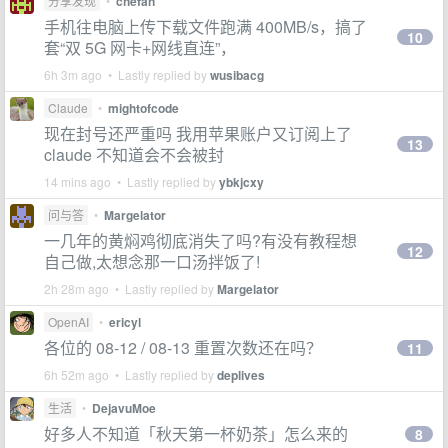
分享发现
•
chefan
手机往电脑上传下载文件跑满 400MB/s，搞了
10
套“双 5G 网卡+网线直连”，
6h 3m ago • Lastly replied by
wusibacg
Claude
•
mightofcode
现在封号还严重吗 我用苹果账户又订阅上了
13
claude 不知道会不会被封
14 mins ago • Lastly replied by
ybkjcxy
问与答
•
Margelator
一几年的黄焖鸡彻底消失了吗?有没有教程想
12
自己做,太想念那一口汤拌饭了!
2h 28m ago • Lastly replied by
Margelator
OpenAI
•
ericyl
各位的 08-12 / 08-13 重置次数还在吗？
11
6h 52m ago • Lastly replied by
deplives
生活
•
DejavuMoe
好多人不知道「秋天第一杯奶茶」怎么来的
8