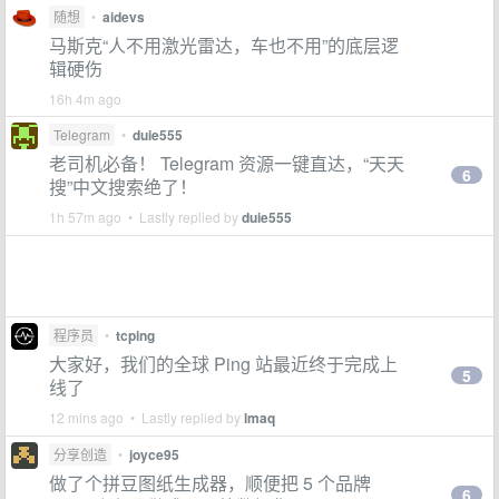
随想
•
aidevs
马斯克“人不用激光雷达，车也不用”的底层逻
辑硬伤
16h 4m ago
Telegram
•
duie555
老司机必备！ Telegram 资源一键直达，“天天
6
搜”中文搜索绝了！
1h 57m ago • Lastly replied by
duie555
程序员
•
tcping
大家好，我们的全球 Ping 站最近终于完成上
5
线了
12 mins ago • Lastly replied by
lmaq
分享创造
•
joyce95
做了个拼豆图纸生成器，顺便把 5 个品牌
6