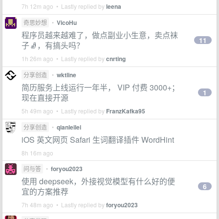
7h 12m ago • Lastly replied by
leena
奇思妙想
•
VicoHu
程序员越来越难了，做点副业小生意，卖点袜
11
子🧦，有搞头吗？
1h 26m ago • Lastly replied by
cnrting
分享创造
•
wktline
简历服务上线运行一年半， VIP 付费 3000+；
1
现在直接开源
5h 49m ago • Lastly replied by
FranzKafka95
分享创造
•
qianleilei
iOS 英文网页 Safari 生词翻译插件 WordHint
8h 16m ago
问与答
•
foryou2023
使用 deepseek，外接视觉模型有什么好的便
6
宜的方案推荐
7h 48m ago • Lastly replied by
foryou2023