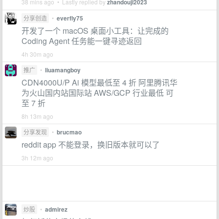
38 mins ago • Lastly replied by
zhandouji2023
分享创造
•
everfly75
开发了一个 macOS 桌面小工具：让完成的
Coding Agent 任务能一键寻迹返回
4h 30m ago
推广
•
liuamangboy
CDN4000U/P Ai 模型最低至 4 折 阿里腾讯华
为火山国内站国际站 AWS/GCP 行业最低 可
至 7 折
8h 13m ago
分享发现
•
brucmao
reddit app 不能登录，换旧版本就可以了
3h 12m ago
炒股
•
admirez