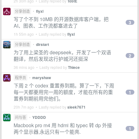
2h 30m ago • Lastly replied by
To5tE
分享创造
•
flyxl
写了个不到 10MB 的开源数据库客户端，把
3
AI、图表、工作流都塞进去了
1h 55m ago • Lastly replied by
flyxl
分享创造
•
dirstart
为了用上梁圣的 deepseek，开发了一个双语
2
翻译，然后发现这行护城河还挺深
36 mins ago • Lastly replied by
Thiece
程序员
•
maryshaw
下周 2 个 codex 重置券到期。算了一下，下周
每一天都要用完一周的额度，才能在所有的重
1
置券到期前用完他们。
20h 7m ago • Lastly replied by
sleek7671
问与答
•
YDDDD
Macbook pro m4 用 hdmi 和 typec 转 dp 外接
1
两个显示器,永远只有一个能亮.