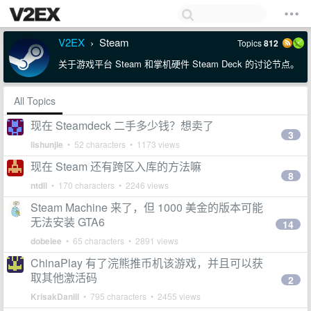
V2EX
Steam
Topics
812
›
关于游戏平台 Steam 和掌机硬件 Steam Deck 的讨论节点。
All Topics
现在 Steamdeck 二手多少钱？想卖了
3
lishunjie
• 52 characters • 1173 views
现在 Steam 还有跨区入库的方法嘛
8
ntdll
• 170 characters • 2246 views
Steam Machine 来了，但 1000 美金的版本可能
无法安装 GTA6
14
dobelee
• 65 characters • 2891 views
ChinaPlay 有了浣熊推币机该游戏，并且可以获
取其他激活码
2
KrisakDaniil
• 795 characters • 2455 views