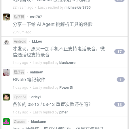
22h 33m ago • Lastly replied by
michaeldef8750
程序员
•
cs1707
分享一下给 AI Agent 挑解析工具的经验
23h 3m ago
Android
•
LLLeo
才发现，原来一加手机不止支持电话录音，微
17
信通话也支持录音
1 day ago • Lastly replied by
blackzero
程序员
•
oabnew
RNote 笔记软件
1
1 day ago • Lastly replied by
PowerDi
OpenAI
•
ericyl
各位的 08-12 / 08-13 重置次数还在吗？
13
1 day ago • Lastly replied by
pmer
Claude
•
blackantt
kyc 人脸验证一般在付费时做，还是在使用过