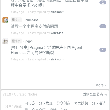
3
程中会要求 kyc 呢？
1 day ago • Lastly replied by
blackantt
程序员
•
humbass
请教一个小程序支付的问题
1
1 day ago • Lastly replied by
kof21411
程序员
•
pqpo
[项目分享] Pragma：尝试解决不同 Agent
1
Harness 之间的记忆断裂
1 day ago • Lastly replied by
sickworm
More »
V2EX
/ Curated Nodes
浏览全部节点 →
问与答
分享发现
分享创造
奇思妙想
分享邀请
分享与探索
码
自言自语
设计
Blog