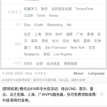
机器学习
数学
自然语言处理
TensorFlow
机器学习
CUDA
Torch
Keras
iOS
iDev
iCode
iMarketing
iAd
北京
上海
深圳
杭州
成都
广州
香港
武
汉
南京
西安
长沙
苏州
重庆
昆明
天津
城市
厦门
青岛
San Francisco
New York
东京
Singapore
贵阳
Los Angeles
V2EX
V2EX
反馈
站点状态
使用指南
© 2026 V2EX · 6ms · 3.9.8.5
About
·
Language
618年中大促即将结束：国内外VPS服务器，99元起，续费代金券
[即将结束] 腾讯云618年中大促活动：硅谷CN2、首尔、曼
›
谷、法兰克福、上海、广州VPS服务器，另可免费领取续费/
升级/新购代金券。