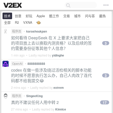
技术
创意
好玩
Apple
酷工作
交易
城市
问与答
最热
全部
R2
VXNA
程序员
•
karashoukpan
如何看待 DeepSeek 在 X 上要求大家把自己
的项目放上去以换取内测资格？以及后续的签
3
约需要身份征等其他个人信息？
1 min ago • Lastly replied by
yidinghe
OpenAI
•
8888888888
codex 在做一些涉及绕过活检相关的脚本功能
的时候不愿意执行怎么办，自己人肉改了连代
3
码都不给我提交😂
2 mins ago • Lastly replied by
extrem
程序员
•
SingeeKing
真的不建议任何人用中转 2
17
27 mins ago • Lastly replied by
Kinnice