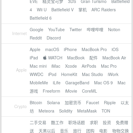
EVE
精灵宝可梦
3DS
Gran Turismo
Battlefield
4
Wii U
Battlefield V
掌机
ARC Raiders
Battlefield 6
Google
YouTube
Twitter
哔哩哔哩
Notion
Internet
Reddit
Discord
Apple
macOS
iPhone
MacBook Pro
iOS
iPad
 WATCH
MacBook
配件
MacBook Air
Mac mini
iMac
Xcode
AirPods
Mac Pro
Apple
WWDC
iPod
HomeKit
Mac Studio
iWork
MobileMe
iLife
GarageBand
Mac OS 9
Mac
游戏
Freeform
iMovie
CoreML
Bitcoin
Solana
加密货币
Faucet
Ripple
以太
Crypto
坊
Meteora
Solidity
MetaMask
TON
二手交易
酷工作
职场话题
求职
投资
免费赠
送
天黑以后
音乐
旅行
团购
电影
物物交换