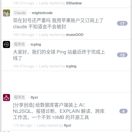
14h 31m ago • Lastly replied by
XShadow
Claude
•
mightofcode
现在封号还严重吗 我用苹果账户又订阅上了
17
claude 不知道会不会被封
16h 16m ago • Lastly replied by
muooOOO
程序员
•
tcping
大家好，我们的全球 Ping 站最近终于完成上
13
线了
16h 57m ago • Lastly replied by
tcping
程序员
•
flyxl
[分享创造] 给数据库客户端装上 AI：
NL2SQL、报错诊断、EXPLAIN 解读、跨库
4
工作流，一个不到 10MB 的开源工具
17h 8m ago • Lastly replied by
flyxl