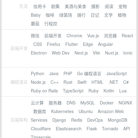
生活
信用卡
剧集
美酒与美食
摄影
阅读
宠物
Baby
咖啡
绿茵场
骑行
日记
文学
植物
蘑菇
行程控
微信
前端开发
Chrome
Vue.js
浏览器
React
CSS
Firefox
Flutter
Edge
Angular
前端开发
Electron
Web Dev
Next.js
Vite
Nuxt.js
Ionic
Python
Java
PHP
Go 编程语言
JavaScript
编程语言
Node.js
C++
Rust
Swift
HTML
.NET
C#
Ruby on Rails
TypeScript
Ruby
Kotlin
Lua
云计算
服务器
DNS
MySQL
Docker
NGINX
数据库
Kubernetes
Ubuntu
Amazon Web
后端架构
Services
Django
Redis
DevOps
MongoDB
Cloudflare
Elasticsearch
Flask
Tornado
API
Timescale