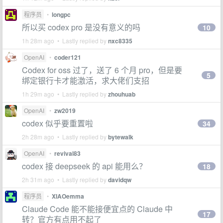
程序员
•
longpc
所以买 codex pro 是没有意义的吗
10
1h 28m ago • Lastly replied by
nxc8335
OpenAI
•
coder121
Codex for oss 过了，送了 6 个月 pro，但是要
5
绑定银行卡才能激活，求大佬们支招
1h 29m ago • Lastly replied by
zhouhuab
OpenAI
•
zw2019
codex 似乎要重置啦
34
2h 28m ago • Lastly replied by
bytewalk
OpenAI
•
revival83
codex 接 deepseek 的 api 能用么？
18
2h 31m ago • Lastly replied by
davidqw
程序员
•
XIAOemma
Claude Code 能不能接便宜点的 Claude 中
17
转？官方有点用不起了