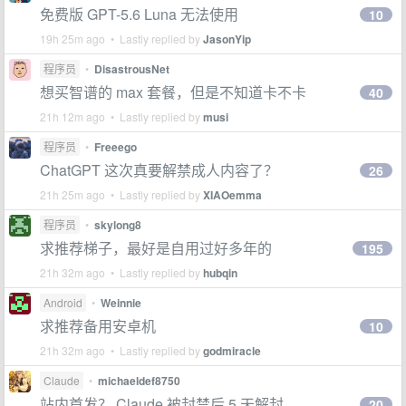
免费版 GPT-5.6 Luna 无法使用
10
19h 25m ago • Lastly replied by
JasonYip
程序员
•
DisastrousNet
想买智谱的 max 套餐，但是不知道卡不卡
40
21h 12m ago • Lastly replied by
musi
程序员
•
Freeego
ChatGPT 这次真要解禁成人内容了？
26
21h 25m ago • Lastly replied by
XIAOemma
程序员
•
skylong8
求推荐梯子，最好是自用过好多年的
195
21h 32m ago • Lastly replied by
hubqin
Android
•
Weinnie
求推荐备用安卓机
10
21h 32m ago • Lastly replied by
godmiracle
Claude
•
michaeldef8750
站内首发？ Claude 被封禁后 5 天解封
20