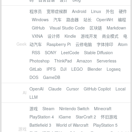
程序员
宽带症候群
Android
Linux
外包
硬件
Windows
汽车
路由器
站长
OpenWrt
编程
GitHub
Visual Studio Code
区块链
Markdown
VXNA
设计师
Kindle
游戏开发
商业模式
电
Geek
动汽车
Raspberry Pi
云修电脑
字体排印
Atom
RSS
SONY
LeetCode
Stable Diffusion
Photoshop
ThinkPad
Amazon
Serverless
GitLab
IPFS
DJI
LEGO
Blender
Logseq
DOS
GameDB
OpenAI
Claude
Cursor
GitHub Copilot
Local
AI
LLM
游戏
Steam
Nintendo Switch
Minecraft
PlayStation 4
iGame
StarCraft 2
怀旧游戏
Battlefield 3
World of Warcraft
PlayStation 5
游戏