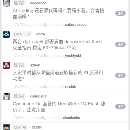
程序员
•
edgeedge
AI Coding 还看源代码吗？要是不看，会害怕
36
血崩吗？
17h 23m ago • Lastly replied by
sakurajiayou
Local LLM
•
dbow
两台 dgx-spark 部署满血 deepseek v4 flash
43
完全指南,稳定 60~70tok/s 单流
17h 42m ago • Lastly replied by
yoshiyuki
程序员
•
szboy
大家平时都从哪些渠道获取最新的 AI 资讯和
49
动态？
17h 50m ago • Lastly replied by
rowink
程序员
•
calmcabin
Opencode Go 套餐的 DeepSeek V4 Flash 涨
19
价了，注意用量
19h 5m ago • Lastly replied by
xiaotianhu
OpenAI
•
GDSR