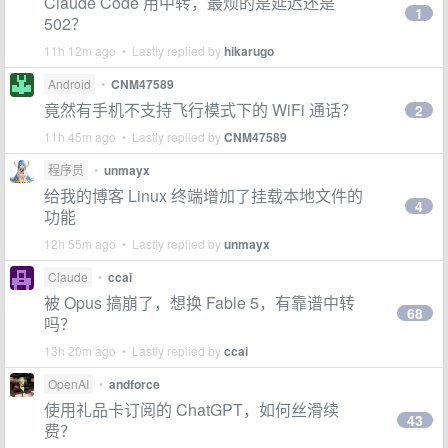
Claude Code 用中转，最烦的是延迟还是
1
502？
11h 12m ago • Lastly replied by
hikarugo
Android
•
CNM47589
竟然有手机不支持飞行模式下的 WiFi 通话？
2
11h 45m ago • Lastly replied by
CNM47589
程序员
•
unmayx
给我的博客 Linux 终端增加了挂载本地文件的
4
功能
12h 55m ago • Lastly replied by
unmayx
Claude
•
ccai
被 Opus 搞崩了，想换 Fable 5，有靠谱中转
68
吗？
13h 20m ago • Lastly replied by
ccai
OpenAI
•
andforce
使用礼品卡订阅的 ChatGPT，如何丝滑续
43
费？