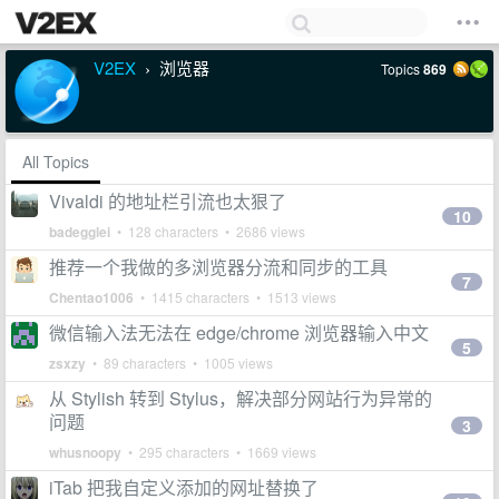
V2EX
浏览器
Topics
869
›
All Topics
Vivaldi 的地址栏引流也太狠了
10
badegglei
• 128 characters • 2686 views
推荐一个我做的多浏览器分流和同步的工具
7
Chentao1006
• 1415 characters • 1513 views
微信输入法无法在 edge/chrome 浏览器输入中文
5
zsxzy
• 89 characters • 1005 views
从 Stylish 转到 Stylus，解决部分网站行为异常的
问题
3
whusnoopy
• 295 characters • 1669 views
iTab 把我自定义添加的网址替换了