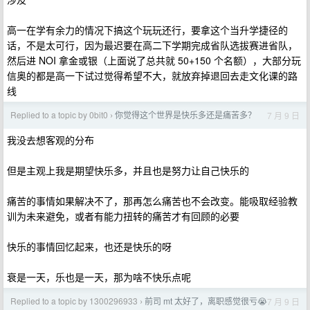
高一在学有余力的情况下搞这个玩玩还行，要拿这个当升学捷径的
话，不是太可行，因为最迟要在高二下学期完成省队选拔赛进省队，
然后进 NOI 拿金或银（上面说了总共就 50+150 个名额），大部分玩
信奥的都是高一下试过觉得希望不大，就放弃掉退回去走文化课的路
线
Replied to a topic by 0bit0
你觉得这个世界是快乐多还是痛苦多？
7 月 9 日
›
我没去想客观的分布
但是主观上我是期望快乐多，并且也是努力让自己快乐的
痛苦的事情如果解决不了，那再怎么痛苦也不会改变。能吸取经验教
训为未来避免，或者有能力扭转的痛苦才有回顾的必要
快乐的事情回忆起来，也还是快乐的呀
衰是一天，乐也是一天，那为啥不快乐点呢
Replied to a topic by 1300296933
前司 mt 太好了，离职感觉很亏😭
7 月 9 日
›