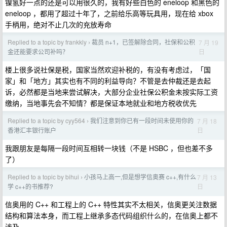
镍氢好一点的还是可以用很久的，我有好些白色的 eneloop 和黑色的
eneloop ，都用了超过十年了，之前给乐高等玩具用，现在给 xbox
手柄用，绝对不止几次的充放寿命
Replied to a topic by frankkly
裁员 n+1，已签解除合同，社保和公积
7 月 19
›
日
金还能要求公司补吗？
楼上很多说社保是税，国家当然欢迎补税的，有没有考虑过，「国
家」和「地方」其实也有不同的利益导向？不管是去仲裁还是去起
诉，必然都是当地来尝试解决，大部分企业社保公积金未按实际工资
缴纳，当地事先会不知情？都是保证本地就业和地方税收优先
Replied to a topic by cyy564
我们注意到你已有一段时间未使用你的
7 月 18
›
日
香港汇丰银行账户
我跟朋友是每隔一段时间互相转一块钱（不是 HSBC ，但也差不多
了）
Replied to a topic by bihui
小孩马上高一,但是想学信奥赛 c++,有什么
7 月 13
›
日
学 c++的书推荐?
信奥用的 C++ 和工程上的 C++ 特性其实不太相关，信奥更关注数据
结构和算法本身，而工程上继承多态代码组织什么的，在信奥上都不
涉及