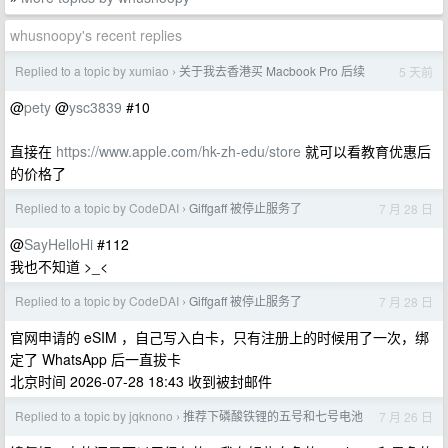
whusnoopy's recent replies
Replied to a topic by xumiao
关于我去香港买 Macbook Pro 后续
5 天前
›
@
pety
@
ysc3839
#10
直接在
https://www.apple.com/hk-zh-edu/store
就可以看教育优惠后
的价格了
Replied to a topic by CodeDAI
Giffgaff 被停止服务了
7 月 28 日
›
@
SayHelloHi
#112
我也不知道 >_<
Replied to a topic by CodeDAI
Giffgaff 被停止服务了
7 月 28 日
›
官网申请的 eSIM ，自己写入白卡，只有注册上的时候用了一次，绑
定了 WhatsApp 后一直拔卡
北京时间 2026-07-28 18:43 收到被封邮件
Replied to a topic by jqknono
推荐下磷酸铁锂的五号和七号电池
7 月 26 日
›