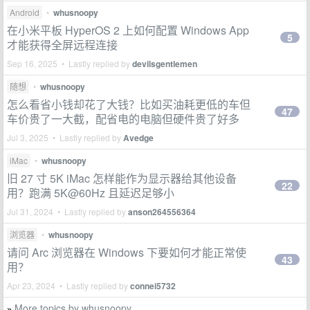
Android
•
whusnoopy
在小米平板 HyperOS 2 上如何配置 Windows App
5
才能获得全屏远程连接
Sep 16, 2025 • Lastly replied by
devilsgentlemen
随想
•
whusnoopy
怎么看省小钱却花了大钱？比如买油耗更低的车但
47
车价贵了一大截，配省电的电脑但硬件贵了好多
Jul 3, 2025 • Lastly replied by
Avedge
iMac
•
whusnoopy
旧 27 寸 5K iMac 怎样能作为显示器给其他设备
22
用？跑满 5K@60Hz 且延迟足够小
Jul 31, 2024 • Lastly replied by
anson264556364
浏览器
•
whusnoopy
请问 Arc 浏览器在 Windows 下要如何才能正常使
43
用？
Apr 23, 2024 • Lastly replied by
connei5732
More topics by whusnoopy
»