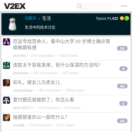
V2EX
生活
Topics
11,422
›
生活中的技术讨论
厄运专找苦命人，看中山大学 23 岁博士确诊胃
癌晚期有感
30
zencitta
• 235 characters • 2838 views
皮肤太干容易发痒，有什么保湿的方法吗？
4
jacketma
• 262 characters • 455 views
彩礼，嫁女儿与卖女儿
40
nathandoge
• 198 characters • 2622 views
夏付钢还是被抓了，你怎么看
2
lizhe150111
• 10 characters • 415 views
独居居家办公一般吃什么？
44
Acegik
• 70 characters • 5327 views