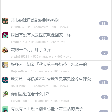
某书约球居然能约到咯咯哒
66
xut09455
• 239 characters • 9803 views
周围有没有人去医院就像回家一样
23
ch0sen
• 374 characters • 2254 views
减肥一个月，胖了 3 斤
2
erwin985211
• 500 characters • 965 views
好多人不知道「秋天第一杯奶茶」怎么来的
8
DejavuMoe
• 16 characters • 1600 views
秋天第一杯奶茶不符合秋季忌寒忌燥养生理念
13
SoulFlame
• 92 characters • 1070 views
你们最近在看什么书？
6
carverReal
• 20 characters • 1098 views
有没有不上班不创业也能正常生活的法子