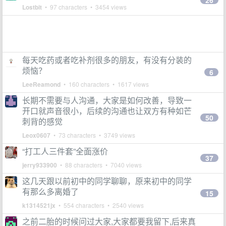
26
Lostbit
• 97 characters • 3454 views
每天吃药或者吃补剂很多的朋友，有没有分装的
烦恼？
6
LeeReamond
• 160 characters • 1617 views
长期不需要与人沟通，大家是如何改善，导致一
开口就声音很小，后续的沟通也让双方有种如芒
50
刺背的感觉
Leox0607
• 73 characters • 3749 views
“打工人三件套”全面涨价
37
jerry933900
• 88 characters • 7040 views
这几天跟以前初中的同学聊聊，原来初中的同学
有那么多离婚了
15
k1314521jx
• 554 characters • 2540 views
之前二胎的时候问过大家,大家都要我留下,后来真