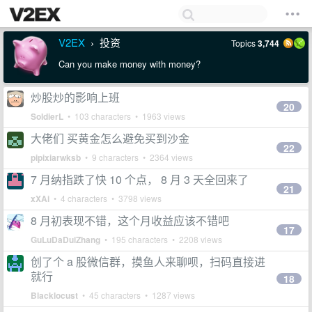
V2EX
投资
Topics
3,744
›
Can you make money with money?
炒股炒的影响上班
20
SoldierL
• 103 characters • 1963 views
大佬们 买黄金怎么避免买到沙金
22
pipixiarwksb
• 9 characters • 2364 views
7 月纳指跌了快 10 个点， 8 月 3 天全回来了
21
xXAi
• 4 characters • 3798 views
8 月初表现不错，这个月收益应该不错吧
17
GuLuDaDuiZhang
• 195 characters • 2208 views
创了个 a 股微信群，摸鱼人来聊呗，扫码直接进
就行
18
Blacklocust
• 45 characters • 1287 views