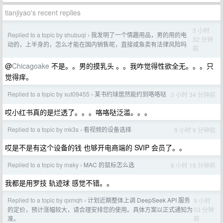
tianjiyao's recent replies
3 小时
Replied to a topic by shubuqi
我发明了一个情趣用品，男的用的电
›
32 分钟
动的，上半身的，怎么才能在国内销售呢，直接咸鱼卖有法律风险吗
前
@
Chicagoake
不是。。男的摸乳头 。。我咋觉得性欲全无。。。只
觉得痒。
Replied to a topic by xut09455
某书约球居然能约到咯咯哒
3 小时 34 分钟前
›
哎小红书真的是烂透了。。。咯咯哒泛滥。。。
Replied to a topic by mk3s
看视频的设备选择
9 小时 9 分钟前
›
哎是不是有这个设备的钱 也够开电商端的 SVIP 会员了。。
Replied to a topic by maky
MAC 的鼠标怎么选
9 小时 19 分钟前
›
我都是用罗技 轨迹球 感觉不错。。
Replied to a topic by qxmqh
计划近期整体上调 DeepSeek API 服务
9 小时
›
53 分钟
的定价，预计涨幅较大，请合理安排您的使用。具体方案以正式通知为
前
准。