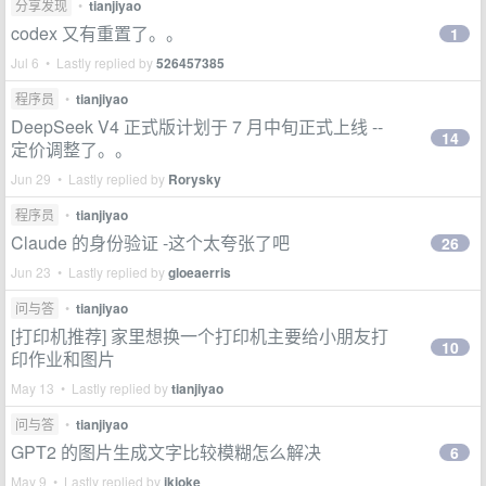
分享发现
•
tianjiyao
codex 又有重置了。。
1
Jul 6 • Lastly replied by
526457385
程序员
•
tianjiyao
DeepSeek V4 正式版计划于 7 月中旬正式上线 --
14
定价调整了。。
Jun 29 • Lastly replied by
Rorysky
程序员
•
tianjiyao
Claude 的身份验证 -这个太夸张了吧
26
Jun 23 • Lastly replied by
gloeaerris
问与答
•
tianjiyao
[打印机推荐] 家里想换一个打印机主要给小朋友打
10
印作业和图片
May 13 • Lastly replied by
tianjiyao
问与答
•
tianjiyao
GPT2 的图片生成文字比较模糊怎么解决
6
May 9 • Lastly replied by
jkjoke