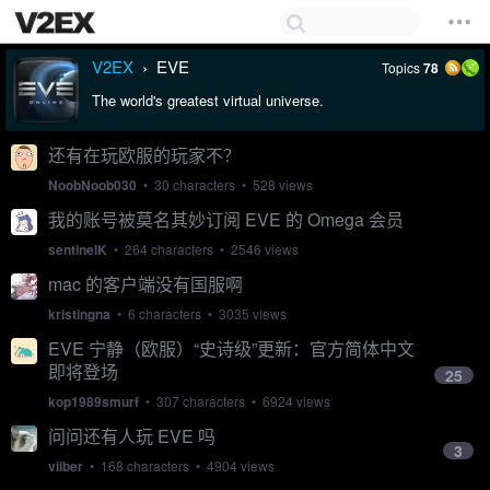
V2EX
EVE
Topics
78
›
The world's greatest virtual universe.
还有在玩欧服的玩家不？
NoobNoob030
• 30 characters • 528 views
我的账号被莫名其妙订阅 EVE 的 Omega 会员
sentinelK
• 264 characters • 2546 views
mac 的客户端没有国服啊
kristingna
• 6 characters • 3035 views
EVE 宁静（欧服）“史诗级”更新：官方简体中文
即将登场
25
kop1989smurf
• 307 characters • 6924 views
问问还有人玩 EVE 吗
3
viiber
• 168 characters • 4904 views