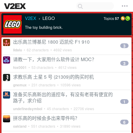
V2EX
LEGO
Topics
57
›
The toy building brick.
出乐高兰博基尼 1800 迈凯伦 F1 910
3
lidalu
• 62 characters • 4692 views
请教一下，大家用什么软件设计 MOC？
3
fox0001
• 53 characters • 4612 views
求教乐高 土星 5 号 (21309)的购买时机
gnemux
• 231 characters • 10596 views
准备买乐高新出的遥控车，有没有老哥有便宜的
路子，求介绍
1
undefinedsymbol
• 45 characters • 22706 views
拼乐高的时候会多出来零件吗？
6
oakland
• 551 characters • 31890 views