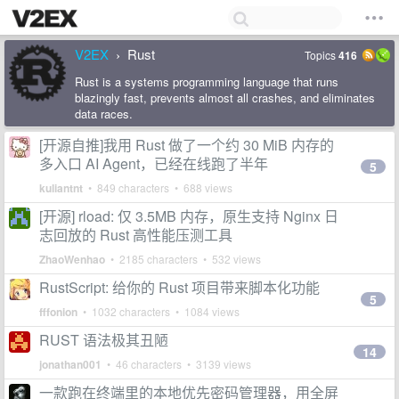
V2EX
Rust
Topics
416
›
Rust is a systems programming language that runs
blazingly fast, prevents almost all crashes, and eliminates
data races.
[开源自推]我用 Rust 做了一个约 30 MiB 内存的
多入口 AI Agent，已经在线跑了半年
5
kuliantnt
• 849 characters • 688 views
[开源] rload: 仅 3.5MB 内存，原生支持 Nginx 日
志回放的 Rust 高性能压测工具
ZhaoWenhao
• 2185 characters • 532 views
RustScript: 给你的 Rust 项目带来脚本化功能
5
fffonion
• 1032 characters • 1084 views
RUST 语法极其丑陋
14
jonathan001
• 46 characters • 3139 views
一款跑在终端里的本地优先密码管理器，用全屏