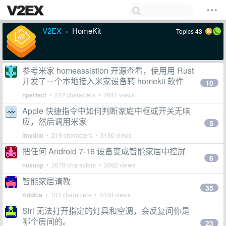
V2EX
HomeKit
Topics
43
›
参考米家 homeassistion 开源查看，使用用 Rust
开发了一个本地接入米家设备转 homekit 软件
10
hperfect
• 222 characters • 2641 views
Apple 快捷指令中如何判断家庭中枢或开关无响
应，然后调用米家
5
imydou
• 219 characters • 3136 views
把任何 Android 7-16 设备变成智能家居中控屏
6
nukuop
• 2078 characters • 3692 views
智能家居请教
35
AddIce
• 103 characters • 5400 views
Siri 无法打开指定的灯具和空调，会反复问你是
哪个房间的。
23