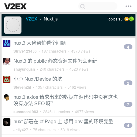
V2EX
Nuxt.js
Topics
15
›
nuxt3 大佬帮忙看个问题！
4
Strive123456
• 187 characters • 4370 views
Nuxt3 的 public 静态资源文件怎么更新
shuyunquan
• 240 characters • 4523 views
小心 Nuxt/Device 的坑
2
StevenZhl
• 1357 characters • 5162 views
nuxt3 axios 请求出来的数据在源代码中没有这也
没有办法 SEO 呀？
7
sunmoon1983
• 2846 characters • 4977 views
nuxt 部署在 cf Page 上 想用 env 里的环境变量
4
Jelly427
• 75 characters • 5319 views