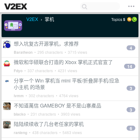
V2EX
掌机
Topics
5
›
想入坑复古开源掌机，求推荐
4
Baratheon
• 295 characters • 3715 views
微软和华硕联合打造的 Xbox 掌机正式官宣了
14
Fdyo
• 337 characters • 4231 views
分享一个 Win 掌机当 mini 平板/折叠屏手机/应急
小主机 的场景
3
ivmm
• 302 characters • 4764 views
不知道萬信 GAMEBOY 是不是山寨產品
3
blacko
• 231 characters • 3903 views
陆陆续续收了几台老任家的掌机
6
ranleng
• 438 characters • 5463 views