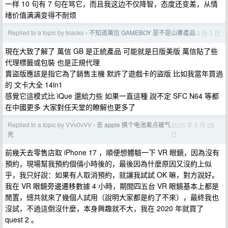
一样 10 句有 7 句在骂它，而且我这边不仅降智，态度还变差，从情
绪价值满满变得不耐烦
Replied to a topic by blacko
不知道萬信 GAMEBOY 是不是山寨產品
3 月 3 日
›
現在大致了解了 萬信 GB 是正統產品 可能就是日版美版 萬信貼了些
代理標籤或包裝 也是正規代理
賣盜版應該是指它為了銷售主機 默許了遊戲卡的盜版 比如我當年買過
的 文卡大全 14in1
感覺它這模式比 iQue 還給力些 如果一直這種 說不定 SFC N64 等都
在中國更多 大家對任天堂的瞭解也更多了
Replied to a topic by VVv0vVV
去 apple 换个电池差点被气
2025 年 9 月 29
›
日
死
前幾天去零售店取 iPhone 17 ，順便想體驗一下 VR 眼鏡，因為沒有
預約，現場幫我預約個倆小時後的，最後因為什麼原因又沒約上似
乎，我只好說：如果有人取消預約，就讓我試試 OK 嘛，對方說好。
我在 VR 眼鏡旁邊遷移數據 4 小時，期間四五台 VR 眼鏡基本上都是
閒置，總共就來了幾個人試用（說明大家都是約了不來），最終我也
沒試，不過這倒沒什麼，本身興趣就不大，我在 2020 年就買了
quest 2 。