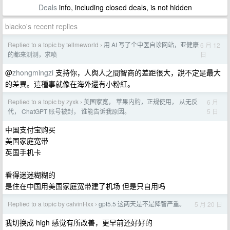
Deals
info, including closed deals, is not hidden
blacko's recent replies
Replied to a topic by tellmeworld
用 AI 写了个中医自诊网站，亚健康
6 月 12
›
日
的都来测测，求喷
@
zhongmingzi
支持你，人與人之間智商的差距很大，說不定是最大
的差異。這種事就像在海外還有小粉紅。
Replied to a topic by zyxk
美国家宽， 苹果内购，正规使用， 从无反
6 月
›
5 日
代， ChatGPT 账号被封， 谁能告诉我原因。
中国支付宝购买
美国家庭宽带
英国手机卡
看得迷迷糊糊的
是住在中国用美国家庭宽带建了机场 但是只自用吗
Replied to a topic by calvinHxx
gpt5.5 这两天是不是降智严重。
5 月 20 日
›
我切换成 high 感觉有所改善，更早前还好好的