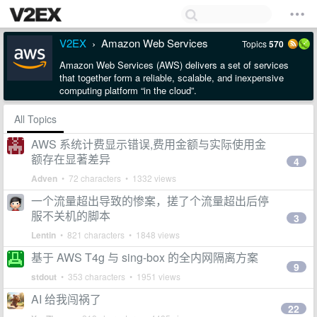
V2EX
Amazon Web Services
Topics
570
›
Amazon Web Services (AWS) delivers a set of services
that together form a reliable, scalable, and inexpensive
computing platform “in the cloud”.
All Topics
AWS 系统计费显示错误,费用金额与实际使用金
额存在显著差异
4
Adven
• 72 characters • 1332 views
一个流量超出导致的惨案，搓了个流量超出后停
服不关机的脚本
3
Lentin
• 821 characters • 1848 views
基于 AWS T4g 与 sing-box 的全内网隔离方案
9
stdout
• 353 characters • 1951 views
AI 给我闯祸了
22