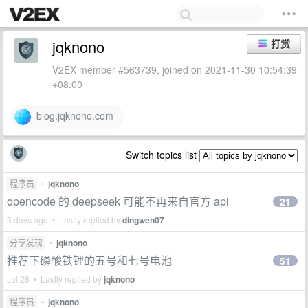
jqknono
打赏
V2EX member #563739, joined on 2021-11-30 10:54:39
+08:00
blog.jqknono.com
Switch topics list
程序员
•
jqknono
opencode 的 deepseek 可能不再来自官方 api
21
3 days ago • Lastly replied by
dingwen07
分享发现
•
jqknono
推荐下磷酸铁锂的五号和七号电池
51
Jul 26 • Lastly replied by
jqknono
程序员
•
jqknono