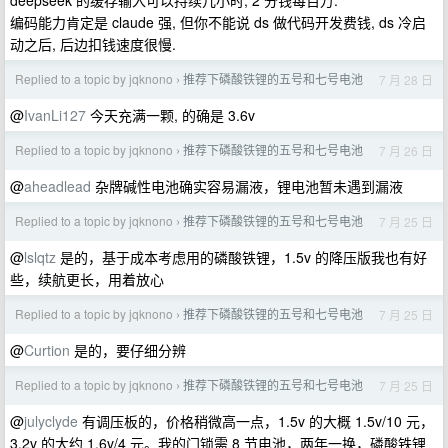
deepseek 的缓存输入可以持续几小时, 2 分钱每百万.
编码能力肯定是 claude 强, 但你不能说 ds 做代码开发费钱, ds 冷启
动之后, 后边扣钱速度很慢.
Replied to a topic by jqknono
推荐下磷酸铁锂的五号和七号电池
7 月 28 日
›
@
IvanLi127
今天充满一颗, 的确是 3.6v
Replied to a topic by jqknono
推荐下磷酸铁锂的五号和七号电池
7 月 26 日
›
@
aheadlead
杂牌碱性电池确实容易漏液，锂电池暂未遇到漏液
Replied to a topic by jqknono
推荐下磷酸铁锂的五号和七号电池
7 月 25 日
›
@
lslqtz
是的，基于成本考虑用的磷酸铁锂，1.5v 的降压版我也有好
些，续航更长，用着放心
Replied to a topic by jqknono
推荐下磷酸铁锂的五号和七号电池
7 月 25 日
›
@
Curtion
是的，要仔细分辨
Replied to a topic by jqknono
推荐下磷酸铁锂的五号和七号电池
7 月 25 日
›
@
julyclyde
有调压板的，价格稍微高一点，1.5v 的大概 1.5v/10 元，
3.2v 的大约 1.6v/4 元。我的门锁需 8 节电池，两年一换，磷酸铁锂