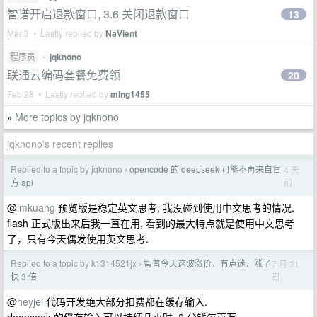
智谱开启退款窗口, 3.6 关闭退款窗口
13
Mar 3 • Lastly replied by
NaVient
程序员
•
jqknono
联通云编码套餐免费领
20
Feb 28 • Lastly replied by
ming1455
More topics by jqknono
»
jqknono's recent replies
Replied to a topic by jqknono
opencode 的 deepseek 可能不再来自官
4 天
›
前
方 api
@
imkuang
预览版是稳定英文思考, 我没碰到使用中文思考的情况.
flash 正式版出来后我一直在用, 看到的最大特点就是使用中文思考
了，只有今天偶发使用英文思考.
Replied to a topic by k1314521jx
智普今天这波涨价，有点迷，涨了
7 月 31
›
日
快 3 倍
@
heyjei
代码开发绝大部分扣费都在缓存输入.