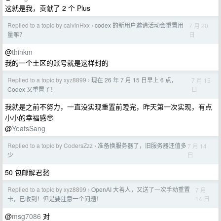
这就是我，贡献了 2 个 Plus
Replied to a topic by calvinHxx
codex 的新用户邀请活动会重置用
7 月 20
›
日
量嘛？
@
thinkm
我的一个土区的账号就是这样封的
Replied to a topic by xyz8899
现在 26 年 7 月 15 日早上 6 点，
7 月 15
›
日
Codex 又重置了！
我就是之前不努力，一直没实现重置前蹬完，昨天第一次实现，有点
小小的幸福感🥹
@
YeatsSang
Replied to a topic by CodersZzz
准备换服务器了，旧服务器还值多
7 月 14
›
日
少
50 包邮解君愁
Replied to a topic by xyz8899
OpenAI 大善人，又送了一次手动重置
7 月
›
14 日
卡，已收到！但是要注意一个问题！
@
msg7086
对