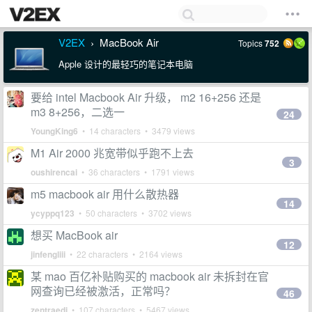
V2EX
MacBook Air
Topics
752
›
Apple 设计的最轻巧的笔记本电脑
要给 intel Macbook Air 升级， m2 16+256 还是
m3 8+256，二选一
24
YoungKing6
• 14 characters • 3479 views
M1 Air 2000 兆宽带似乎跑不上去
3
oushirencai
• 36 characters • 1791 views
m5 macbook air 用什么散热器
14
ycyppq123
• 50 characters • 3702 views
想买 MacBook air
12
jinfengliii
• 22 characters • 2164 views
某 mao 百亿补贴购买的 macbook air 未拆封在官
网查询已经被激活，正常吗？
46
zentraedi
• 107 characters • 5467 views