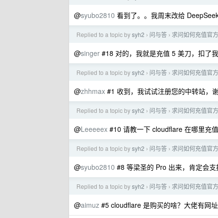
@
syubo2810
看到了。。我周末改给 DeepS
Replied to a topic by
syh2
问与答
求问如何充值官方 G
›
›
@
singer
#18 对的，我就是充值 5 美刀，扣
Replied to a topic by
syh2
问与答
求问如何充值官方 G
›
›
@
zhhmax
#1 收到，我试试注册您的中转站，
Replied to a topic by
syh2
问与答
求问如何充值官方 G
›
›
@
Leeeeex
#10 请教一下 cloudflare 在哪
Replied to a topic by
syh2
问与答
求问如何充值官方 G
›
›
@
syubo2810
#8 等梁圣的 Pro 出来，肯定会支
Replied to a topic by
syh2
问与答
求问如何充值官方 G
›
›
@
aimuz
#5 cloudflare 是购买的啥？大