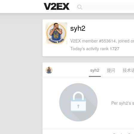
syh2
V2EX member #553614, joined on
Today's activity rank
1727
syh2
提问
技术
Per syh2's s