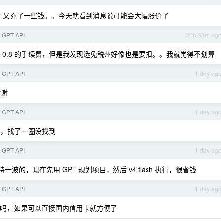
eek 又充了一些钱。。今天就看到消息说可能会大幅涨价了
PT API
20h 33m ag
了我 0.8 的手续费，但是我发现选免税州好像也是要扣。。我就觉得不划算
PT API
1 day ag
谢谢
PT API
1 day ag
里充值，找了一圈没找到
PT API
1 day ag
持一波的，现在先用 GPT 规划项目，然后 v4 flash 执行，很省钱
PT API
1 day ag
佬有网址吗，如果可以直接国内信用卡就方便了