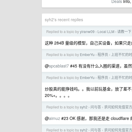
Deals
info,
syh2's recent replies
Replied to a topic by
yiranw09
Local LLM
请教一下，
›
›
这种 284B 量级的模型，自己买设备，如果只
Replied to a topic by
EmberYu
程序员
上班不忙的
›
›
@
spcablast7
#45 有没有什么入圈的渠道，
Replied to a topic by
EmberYu
程序员
上班不忙的
›
›
炒股真的能挣钱吗。。我以前玩基金，放了差不多
20%+。。。。
Replied to a topic by
syh2
问与答
求问如何充值官方 G
›
›
@
aimuz
#23 OK 感谢，那我还是走 cloudflar
Replied to a topic by
syh2
问与答
求问如何充值官方 G
›
›