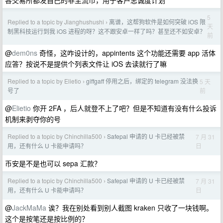
各交易所都发自己的非主流币，用于客户忠诚度计划
5
Replied to a topic by Jianghushushi
离谱，这帮狗软件是如何突破 iOS 限
›
天
制黑科技运行到我 iOS 进程的呀？这不跟安卓一样了吗？甚至还不如安卓？
前
@
dem0ns
奇怪，这咋设计的，appintents 这个功能还需要 app 活体
应答？按说不是提供个列表文件让 iOS 去读就行了嘛
Replied to a topic by Elietio
giffgaff 停用之后，绑定的 telegram 没法换
5 天
›
前
号了
@
Elietio
你开 2FA ，后人就登不上了吧？但是不知道有没有什么投诉
机制来剥夺你的号
Replied to a topic by Chinchilla500
Safepal 申请的 U 卡已经被禁
7 月 31
›
日
用，还有什么 U 卡能申请吗？
币安是不是也可以 sepa 汇款？
Replied to a topic by Chinchilla500
Safepal 申请的 U 卡已经被禁
7 月 31
›
日
用，还有什么 U 卡能申请吗？
@
JackMaMa
诶？我在别处看到别人截图 kraken 只收了一块钱啊。
这个是按笔还是按比例的？