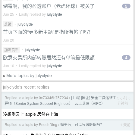
倒霉啊，我的盈透账户（老虎环球）被关了
5
Jun 25 • Lastly replied by
julyclyde
反馈
•
julyclyde
首页下面的“更多新主题”是指所有帖子吗？
Jun 20
加密货币
•
julyclyde
欧意交易所内部转账居然还有单笔最低限额
4
Jun 10 • Lastly replied by
julyclyde
More topics by julyclyde
»
julyclyde's recent replies
Replied to a topic by 0x73346b757234
[上海] [国企] 安全工具运维工
5 小时 5
›
分钟前
程师（Senior System Support Engineer）- 云上艾珀（AIPO）
没想到云上 apple 居然在上海
Replied to a topic by EnochDing
躺平后，可以只缴医保吗？
1 天前
›