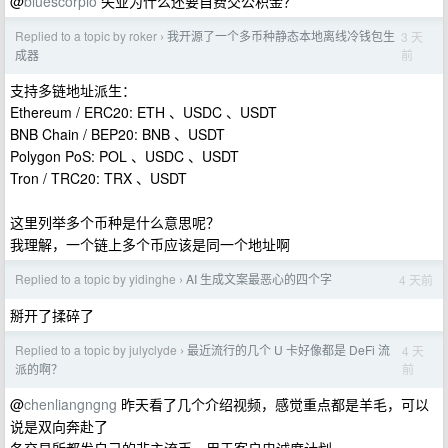
@
bluescorpio
失业为什么还要自费交公积金？
Replied to a topic by roker
我开源了一个多币种静态本地离线冷钱包生
3 天
›
前
成器
支持多链地址派生：
Ethereum / ERC20: ETH 、USDC 、USDT
BNB Chain / BEP20: BNB 、USDT
Polygon PoS: POL 、USDC 、USDT
Tron / TRC20: TRX 、USDT
这里列举多个币种是什么意思呢？
我理解，一个链上多个币应该是同一个地址啊
Replied to a topic by yidinghe
AI 生成文案最恶心的四个字
4 天前
›
掰开了揉碎了
Replied to a topic by julyclyde
最近流行的几个 U 卡好像都是 DeFi 流
4 天
›
前
派的啊？
@
chenliangngng
昨天看了几个介绍视频，感觉重点都是羊毛，可以
说是双向奔赴了