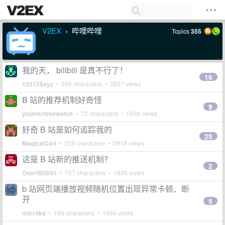
V2EX
哔哩哔哩
Topics
355
›
我的天， bilibili 是真不行了！
16
123128xyz
• 206 characters • 3837 views
B 站的推荐机制好奇怪
9
yourmrtimewatch
• 72 characters • 1658 views
好奇 B 站是如何追踪我的
25
MagicalCarl
• 259 characters • 5918 views
这是 B 站新的推送机制？
2
Overfill3641
• 157 characters • 1838 views
b 站网页端播放视频随机位置出现异常卡顿、断
开
5
microka
• 145 characters • 1964 views