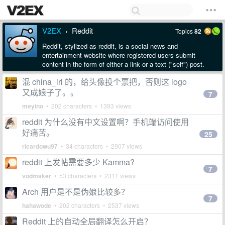
V2EX
Reddit
Topics
82
›
Reddit, stylized as reddit, is a social news and
entertainment website where registered users submit
content in the form of either a link or a text ("self") post.
混 china_irl 的，给头像投个票把，否则这 logo
又成娘子了。。
7
meyino
• 202 characters • 1393 views
reddit 为什么没有中文设置啊？手机端访问使用
好痛苦。
25
ricardowu97
• 34 characters • 2907 views
reddit 上发帖需要多少 Kamma?
7
vodmaker
• 53 characters • 2311 views
Arch 用户是不是伪娘比较多？
7
hahawode
• 202 characters • 2537 views
Reddit 上的自动全局翻译怎么开启？