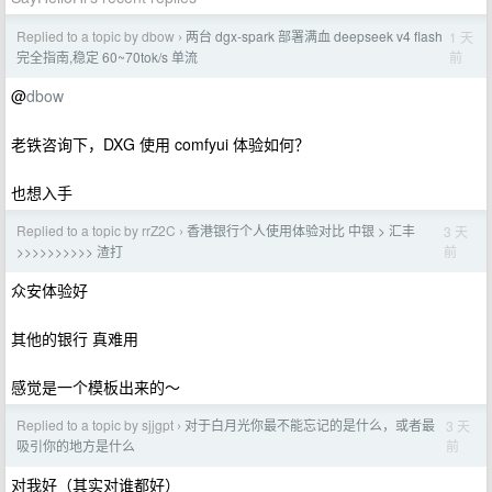
Replied to a topic by dbow
两台 dgx-spark 部署满血 deepseek v4 flash
1 天
›
前
完全指南,稳定 60~70tok/s 单流
@
dbow
老铁咨询下，DXG 使用 comfyui 体验如何？
也想入手
Replied to a topic by rrZ2C
香港银行个人使用体验对比 中银 > 汇丰
3 天
›
前
>>>>>>>>>> 渣打
众安体验好
其他的银行 真难用
感觉是一个模板出来的～
Replied to a topic by sjjgpt
对于白月光你最不能忘记的是什么，或者最
3 天
›
前
吸引你的地方是什么
对我好（其实对谁都好）