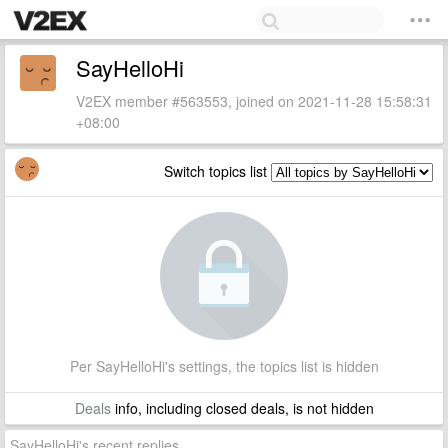
SayHelloHi
V2EX member #563553, joined on 2021-11-28 15:58:31
+08:00
Switch topics list
Per SayHelloHi's settings, the topics list is hidden
Deals
info, including closed deals, is not hidden
SayHelloHi's recent replies