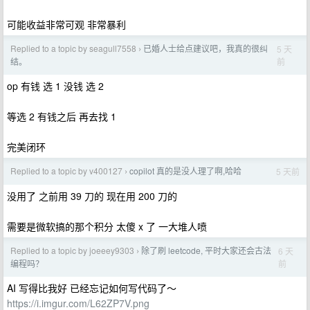
可能收益非常可观 非常暴利
Replied to a topic by seagull7558
已婚人士给点建议吧，我真的很纠
5 天
›
前
结。
op 有钱 选 1 没钱 选 2
等选 2 有钱之后 再去找 1
完美闭环
Replied to a topic by v400127
copilot 真的是没人理了啊,哈哈
5 天前
›
没用了 之前用 39 刀的 现在用 200 刀的
需要是微软搞的那个积分 太傻 x 了 一大堆人喷
Replied to a topic by joeeey9303
除了刷 leetcode, 平时大家还会古法
6 天
›
前
编程吗？
AI 写得比我好 已经忘记如何写代码了～
https://i.imgur.com/L62ZP7V.png