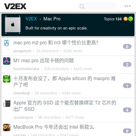
V2EX
Mac Pro
Topics
134
›
Built for creativity on an epic scale.
mac pro m2 pro 和 m3 哪个性价比更高？
6
gouguoyin
• 39 characters • 4366 views
M1 mac pro 出现卡顿的问题
2
hoshinoharuka
• 326 characters • 4425 views
十月发布会没了，那 Apple silicon 的 macpro 难
产了吧
1
zhandouji
• 26 characters • 4584 views
Apple 官方的 SSD 这个能否替换绑定 T2 芯片的
出厂 SSD
4
ryuutanyou
• 98 characters • 6977 views
MacBook Pro 今年还会出 Intel 新款么
9
ysicing
• 148 characters • 8042 views