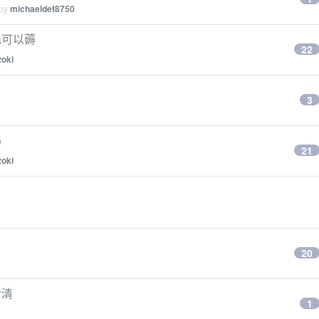
 by
michaeldef8750
毛可以薅
22
zoki
3
吗
21
zoki
20
冷清
1