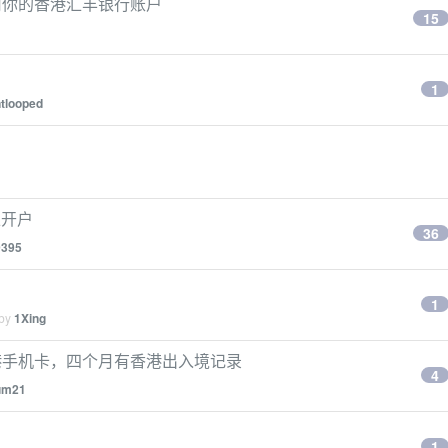
用你的香港汇丰银行账户
15
1
tlooped
上开户
36
9395
1
 by
1Xing
港手机卡，四个月有香港出入境记录
4
ium21
1