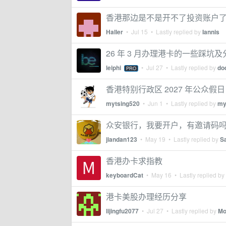
香港那边是不是开不了投资账户
Haller
•
Jul 15
• Lastly replied by
Iannis
26 年 3 月办理港卡的一些踩坑及
leiphi
•
Jul 27
• Lastly replied by
do
PRO
香港特别行政区 2027 年公众假日
mytsing520
•
Jun 1
• Lastly replied by
my
众安银行，我要开户，有邀请码
jiandan123
•
May 19
• Lastly replied by
S
香港办卡求指教
keyboardCat
•
May 16
• Lastly replied by
港卡美股办理经历分享
lijingfu2077
•
Jul 27
• Lastly replied by
Mo