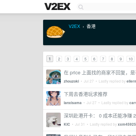
V2EX
香港
›
1
2
3
4
5
6
7
8
9
10
在 price 上面找的商家不回复，
zhouzoki
•
Jul 27
• Lastly replied by
eller
下周去香港玩求推荐
lanxisama
•
Jul 27
• Lastly replied by
car
深圳赴港开卡： 0 成本还能净赚 2
KIC
•
Jul 31
• Lastly replied by
xxm45925