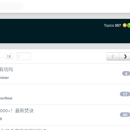
Topics
357
...
18
❮
❯
是有坑吗
4
mister
17
verReal
000+！最新焚诀
40
9