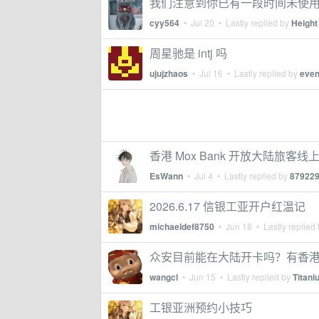
我们注意到你已有一段时间未使
cyy564
•
Jul 20
• Lastly replied by
Height
周星驰是 intj 吗
ujujzhaos
•
Jul 16
• Lastly replied by
even
香港 Mox Bank 开放大陆旅客线
EsWann
•
Jul 4
• Lastly replied by
87922
2026.6.17 信银工亚开户红温记
michaeldef8750
•
Jun 18
• Lastly replied
众安目前能在大陆开卡吗？有香
wangcl
•
Jun 15
• Lastly replied by
Titan
工银亚洲预约小技巧