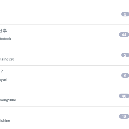
了
5
分享
44
dodook
2
tsing520
吗？
9
ayuri
40
song100e
18
ishine