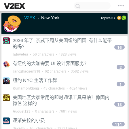
V2EX
New York
Topics
37
›
2026 年了, 亲戚下周从美国纽约回国, 有什么能带
的吗?
16
jwlovetea
• 56 characters • 4828 views
有纽约的大咖需要 UI 设计界面服务？
2
jiangzhaosen518
• 62 characters • 3582 views
纽约 NYC 生活工作群
1
KumamonXiong
• 43 characters • 4624 views
美国地区大家常用的即时通讯工具是啥？像国内
微信 这样的
18
August123
• 0 characters • 7681 views
逐渐失控的小费
114
davelm
• 165 characters • 19731 views