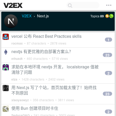
V2EX
Next.js
Topics
89
›
vercel 公布 React Best Practices skills
1
rocmax
• 87 characters • 2878 views
nextjs 有更优雅的自部署方案么？
23
ethusdt
• 460 characters • 5716 views
求助在本地环境 nextjs 开发， localstorage 值被
清除了问题
2
elza
• 1428 characters • 2402 views
用 Next.js 写了个站，首页加载太慢了！始终找
不到原因
23
xiaoyaowyz
• 356 characters • 3811 views
使用 Bun 创建项目时卡住
2
SeduceQAQ
• 241 characters • 3003 views