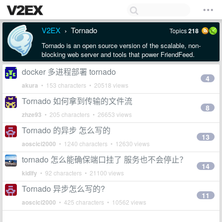
V2EX
Tornado
Topics
218
›
Tornado is an open source version of the scalable, non-
blocking web server and tools that power FriendFeed.
docker 多进程部署 tornado
4
akura
• 153 characters • 20518 views
Tornado 如何拿到传输的文件流
8
zhze93
• 205 characters • 26653 views
Tornado 的异步 怎么写的
13
aoscici2000
• 1240 characters • 12630 views
tornado 怎么能确保端口挂了 服务也不会停止？
14
kidlfy
• 92 characters • 21100 views
Tornado 异步怎么写的?
11
aoscici2000
• 425 characters • 10562 views