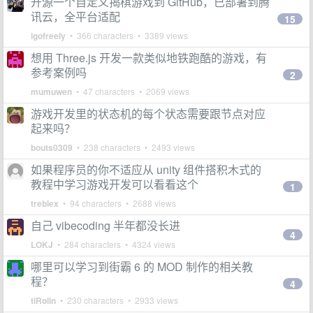
开源一个自定义揭棋游戏到 GitHub，已部署到腾
讯云，全平台适配
15
igofreely
• 366 characters • 3389 views
想用 Three.js 开发一款类似地铁跑酷的游戏，有
参考案例吗
2
mumuwen
• 47 characters • 2069 views
游戏开发里的状态机的每个状态需要跟节点对应
起来吗？
bouts0309
• 238 characters • 2493 views
如果程序员的你不适应从 unity 组件搭积木式的
教程中学习游戏开发可以看看这个
1
treblex
• 94 characters • 2688 views
自己 vibecoding 半年都没长进
4
LOKJ
• 284 characters • 4324 views
哪里可以学习到街霸 6 的 MOD 制作的相关教
程？
4
tiRolin
• 230 characters • 2933 views