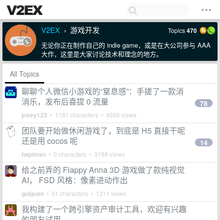
V2EX
游戏开发
Topics
470
›
无论你正在制作自己的 indie game，或是在大公司参与 AAA
大作，这里是大家讨论技术和理念的地方。
All Topics
聊聊个人微信小游戏的“窒息感”：手搓了一款消
消乐，发布后喜提 0 流量
78
jnxey123
• 1181 characters • 4606 views
团队要开始做休闲游戏了，到底是 H5 直接干呢
还是用 cocos 呢
14
hapiman
• 0 characters • 3188 views
给之前弄的 Flappy Anna 3D 游戏做了款纯视觉
AI， FSD 风格：像素进动作出
guiguan
• 31 characters • 1311 views
我构建了一个跨引擎资产审计工具，欢迎有兴趣
的朋友试用