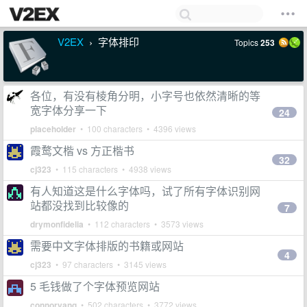
V2EX
字体排印
Topics
253
›
各位，有没有棱角分明，小字号也依然清晰的等
宽字体分享一下
24
placeholder
• 100 characters • 4396 views
霞鹜文楷 vs 方正楷书
32
cj323
• 115 characters • 4938 views
有人知道这是什么字体吗，试了所有字体识别网
站都没找到比较像的
7
drymonfidelia
• 112 characters • 3573 views
需要中文字体排版的书籍或网站
4
cj323
• 97 characters • 3145 views
5 毛钱做了个字体预览网站
connoryang
• 502 characters • 3772 views