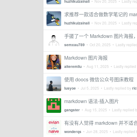
huzhikuizainali
•
Nov 20, 2025
• Lastly re
求推荐一款适合做数学笔记的 mark
huzhikuizainali
•
Nov 20, 2025
• Lastly re
手搓了一个 Markdown 图片海
semxau789
•
Oct 20, 2025
• Lastly replie
Markdown 图片海报
alteremliu
•
Aug 11, 2025
• Lastly replied
使用 doocs 微信公众号图床教程
lusyoe
•
Jul 5, 2025
• Lastly replied by
ri
markdown 语法-插入图片
gangster
•
Aug 15, 2025
• Lastly replied 
有没有人觉得 markdown 并不
wonderqs
•
Jun 28, 2025
• Lastly replied