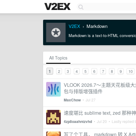
V2EX
Markdown
›
Markdown is a text-to-HTML conversion
All Topics
1
2
3
4
5
6
7
8
9
10
VLOOK 2026.7～主题天花板级大焕
包与排版增强插件
MaxChow
•
Jul 27
速度堪比 sublime text, ze
4zp8oaahntzvhd
•
Jul 20
• Lastly replied
写了个工具， markdown 转 X Artic