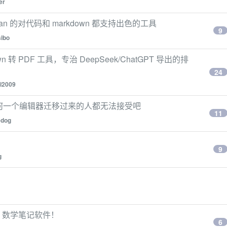
er
dian 的对代码和 markdown 都支持出色的工具
9
sibo
n 转 PDF 工具，专治 DeepSeek/ChatGPT 导出的排
24
ji2009
从任何一个编辑器迁移过来的人都无法接受吧
11
edog
9
g
n 数学笔记软件！
6