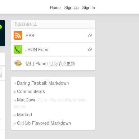
Home
Sign Up
Sign In
节点订阅方式
RSS
JSON Feed
使用 Planet 订阅节点更新
Daring Fireball: Markdown
›
CommonMark
›
MacDown
Open Source Markdown
›
Editor
Marked
›
GitHub Flavored Markdown
›