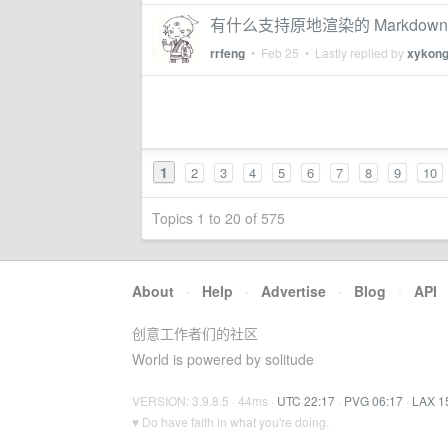
有什么支持原地渲染的 Markdow
rrfeng
•
Feb 25
• Lastly replied by
xykon
1
2
3
4
5
6
7
8
9
10
Topics 1 to 20 of 575
About
·
Help
·
Advertise
·
Blog
·
API
创意工作者们的社区
World is powered by solitude
VERSION: 3.9.8.5 · 44ms ·
UTC 22:17
·
PVG 06:17
·
LAX 1
♥ Do have faith in what you're doing.