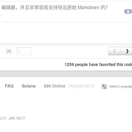
n 编辑器，并且非常容易支持导出原始 Markdown 的？
8
g
...
29
❮
❯
1259 people have favorited this nod
·
FAQ
·
Solana
·
890 Online
Highest 6679
·
Select Languag
5:17
·
JFK 18:17