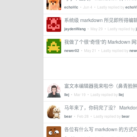
echoVic
•
Jun 4
• Lastly replied by
echoV
系统级 markdown 所见即所得编辑
jaydenWang
•
May 29
• Lastly replied by
我做了个很“奇怪”的 Markdow
newer02
•
May 21
• Lastly replied by
new
富文本编辑器我来啦🥹（鼻青脸肿 
llej
•
Mar 19
• Lastly replied by
llej
马年来了，你码完了没？ Markdon
bear
•
Feb 28
• Lastly replied by
bear
各位有什么写 markdown 的方式