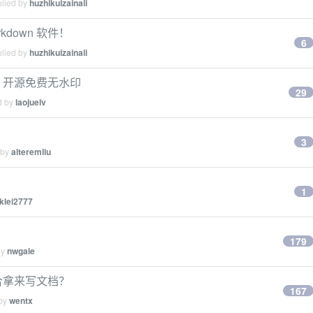
plied by
huzhikuizainali
down 软件！
6
plied by
huzhikuizainali
报，开源免费无水印
29
d by
laojuelv
3
 by
alteremliu
1
cklei2777
179
by
nwgale
适合拿来写文档？
167
 by
wentx