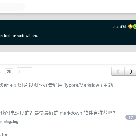
Topics
575
 tool for web writers.
...
29
❮
❯
新 + 幻灯片视图～好看好用 Typora/Markdown 主题
d 那种神速闪电速度的？最快最好的 markdown 软件有推荐吗?
17
 by
ningxing
les