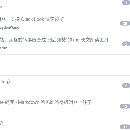
1
ic
器，支持 Quick Look 快速预览
39
jaydenWang
n 网站：从格式转换器变成“阅后即焚”的 md 长文阅读工具
2
er02
ing）
2
e 码完 - Markdown 所见即所得编辑器上线了
13
吗？
37