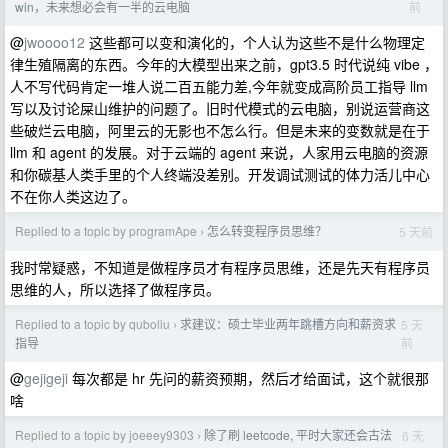
前
win，未来想必会有一半的云电脑
@
jwoooo12
这些都可以变和演化的，个人认为这些不是什么物理定
律生殖隔离的东西。今年的大模型出来之前，gpt3.5 时代说纯 vibe ，
人不写代码肯定一堆人说二百五能力差,今年就变成高阶员工指导 llm
写以及讨论屎山维护的问题了。旧时代模式的云电脑，别说运营商这
些破烂云电脑，阿里云的无影也不怎么行。但是未来的变数就是在于
llm 和 agent 的发展。对于云端的 agent 来说，人家用云电脑的资源
和你碳基人类手里的个人终端没差别。开发调试测试的体力活儿中心
不在你人类这边了。
Replied to a topic by programApe
怎么转变程序员思维？
5 天前
›
我时常疑惑，不知道是做程序员才有程序员思维，还是先天有程序员
思维的人，所以选择了做程序员。
Replied to a topic by quboliu
求建议：硕士毕业两年跳槽方向和薪资求
5 天
›
前
指导
@
gejigeji
每次都是 hr 先问的薪资预期，然后才给面试，这个就很那
啥
Replied to a topic by joeeey9303
除了刷 leetcode, 平时大家还会古法
6 天
›