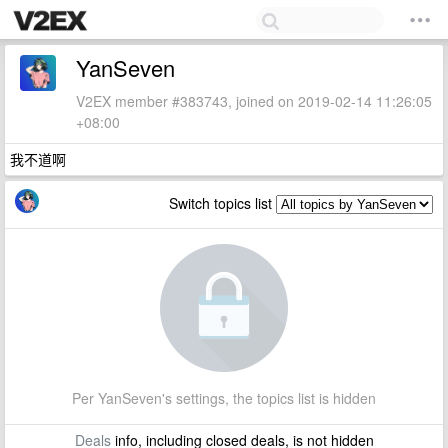
YanSeven
V2EX member #383743, joined on 2019-02-14 11:26:05
+08:00
我不道啊
Switch topics list
Per YanSeven's settings, the topics list is hidden
Deals
info, including closed deals, is not hidden