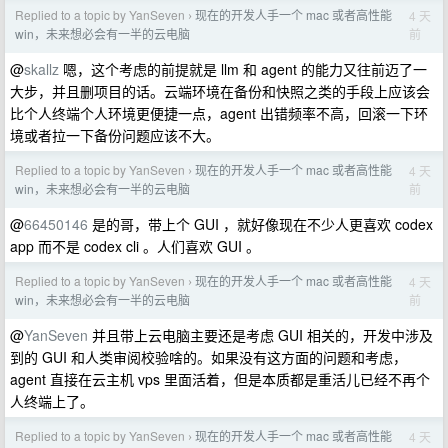
Replied to a topic by YanSeven
现在的开发人手一个 mac 或者高性能
4 天
›
前
win，未来想必会有一半的云电脑
@
skallz
嗯，这个考虑的前提就是 llm 和 agent 的能力又往前迈了一
大步，并且删项目的话。云端环境在备份和快照之类的手段上应该会
比个人终端个人环境更便捷一点，agent 出错频率不高，回滚一下环
境或者拉一下备份问题应该不大。
Replied to a topic by YanSeven
现在的开发人手一个 mac 或者高性能
4 天
›
前
win，未来想必会有一半的云电脑
@
66450146
是的哥，带上个 GUI ，就好像现在不少人更喜欢 codex
app 而不是 codex cli 。人们喜欢 GUI 。
Replied to a topic by YanSeven
现在的开发人手一个 mac 或者高性能
4 天
›
前
win，未来想必会有一半的云电脑
@
YanSeven
并且带上云电脑主要还是考虑 GUI 相关的，开发中涉及
到的 GUI 和人类审阅校验啥的。如果没有这方面的问题和考虑，
agent 直接在云主机 vps 里面活着，但是本质都是重活儿已经不再个
人终端上了。
Replied to a topic by YanSeven
现在的开发人手一个 mac 或者高性能
4 天
›