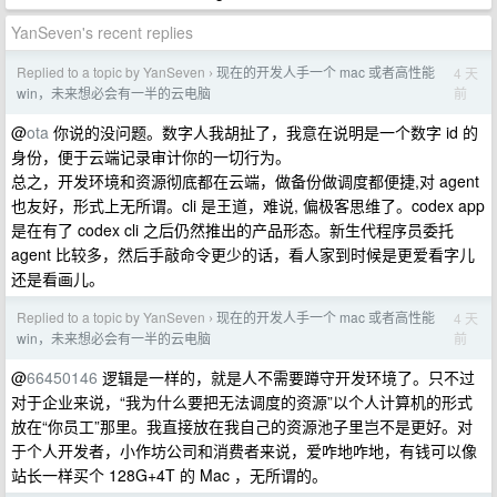
YanSeven's recent replies
Replied to a topic by YanSeven
现在的开发人手一个 mac 或者高性能
4 天
›
前
win，未来想必会有一半的云电脑
@
ota
你说的没问题。数字人我胡扯了，我意在说明是一个数字 id 的
身份，便于云端记录审计你的一切行为。
总之，开发环境和资源彻底都在云端，做备份做调度都便捷,对 agent
也友好，形式上无所谓。cli 是王道，难说, 偏极客思维了。codex app
是在有了 codex cli 之后仍然推出的产品形态。新生代程序员委托
agent 比较多，然后手敲命令更少的话，看人家到时候是更爱看字儿
还是看画儿。
Replied to a topic by YanSeven
现在的开发人手一个 mac 或者高性能
4 天
›
前
win，未来想必会有一半的云电脑
@
66450146
逻辑是一样的，就是人不需要蹲守开发环境了。只不过
对于企业来说，“我为什么要把无法调度的资源”以个人计算机的形式
放在“你员工”那里。我直接放在我自己的资源池子里岂不是更好。对
于个人开发者，小作坊公司和消费者来说，爱咋地咋地，有钱可以像
站长一样买个 128G+4T 的 Mac ，无所谓的。