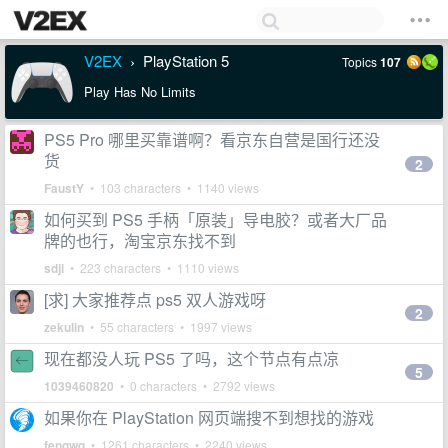
V2EX
PlayStation 5
Topics
107
›
Play Has No Limits
PS5 Pro 哪里买靠谱啊？看京东自营是国行还没
货
2
FaustY
• 103 characters • 1140 views
如何买到 PS5 手柄「原装」导电胶？或者大厂品
牌的也行，淘宝京东找不到
sdjl
• 223 characters • 1110 views
[求] 大家推荐点 ps5 双人游戏呀
2
zekulin
• 55 characters • 1997 views
现在都没人玩 PS5 了吗，这个节点有点凉
5
1039460820
• 0 characters • 2792 views
如果你在 PlayStation 网页端搜不到想找的游戏
fengwq
• 1261 characters • 2240 views