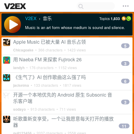
V2EX
音乐
Topics
1,833
›
Music is an art form whose medium is sound and silence.
Apple Music 已被大量 AI 音乐占领
5
Chicagoake
• 366 characters • 1423 views
用 Naeba FM 来探索 Fujirock 26
3
iandyh
• 176 characters • 1152 views
《生气了》AI 创作歌曲这么强了吗
6
jacketma
• 133 characters • 1817 views
开源一个本地优先的 Android 原生 Subsonic 音
乐客户端
3
sodayo
• 913 characters • 711 views
听歌重新变享受，一个让我愿意每天打开的播放
器
11
null123456
• 2037 characters • 2558 views