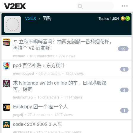
V2EX
团购
Topics
1,634
›
🍺 立秋不喝啤酒吗？抽两支麒麟一番榨烟花杯，
再拉个 V2 酒友群！
19
wemac
• 611 characters • 774 views
ppd 百亿补贴 > 东方树叶
6
eventlooped
• 62 characters • 1202 views
求 Nintendo switch online 的车，日服港服都
可，稳定
4
leoknightsg
• 10 characters • 1114 views
Fastcopy 团一个 差一个人
1
yngzij
• 27 characters • 1207 views
codex 20X 200$ 3 人车
461368919
• 216 characters • 896 views