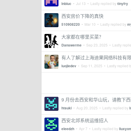
lnbiuc
•
Jul 13
• Lastly replied by
tinyfry
西安房价下降的真快
510908220
•
Mar 10
• Lastly replied by
m
大家都在哪里买菜？
Danswerme
•
Sep 23, 2025
• Lastly repli
有人了解过上海迪果网络科技有
luojiedev
•
Sep 11, 2025
• Lastly replied 
9 月份去西安和华山玩，请教下西
htsuki
•
Aug 20, 2025
• Lastly replied by
l
西安北郊系统运维招人
eleedzh
•
Apr 7
• Lastly replied by
liuxyon