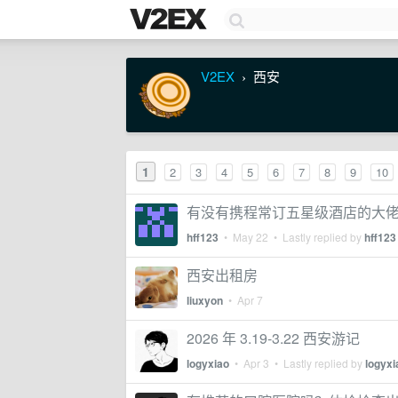
V2EX
西安
›
1
2
3
4
5
6
7
8
9
10
有没有携程常订五星级酒店的大
hff123
•
May 22
• Lastly replied by
hff123
西安出租房
liuxyon
•
Apr 7
2026 年 3.19-3.22 西安游记
logyxiao
•
Apr 3
• Lastly replied by
logyxi