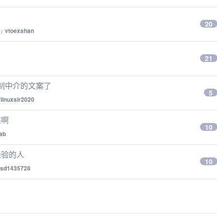
20
by
vtoexshan
21
复制中介的文案了
5
y
linuxsir2020
高啊
10
ab
经验的人
10
sd1435728