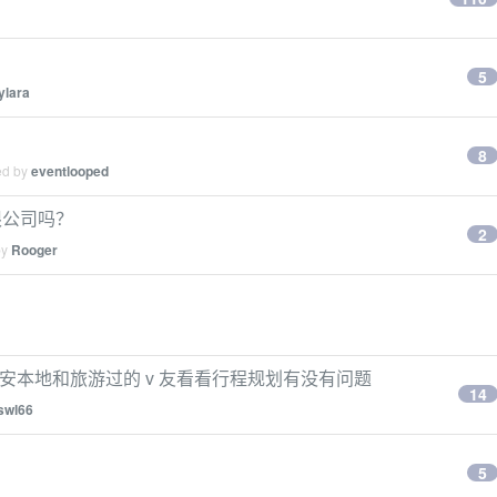
5
ylara
8
ed by
eventlooped
限公司吗？
2
by
Rooger
安本地和旅游过的 v 友看看行程规划有没有问题
14
swl66
5