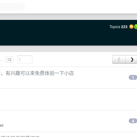
Topics
223
...
12
❮
❯
佬，有兴趣可以来免费体验一下小店
1
4
ao