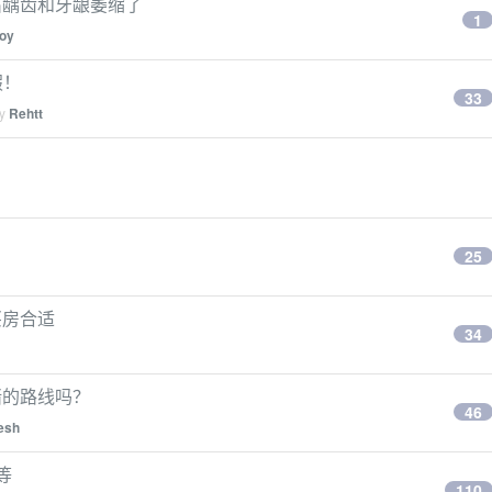
出龋齿和牙龈萎缩了
1
boy
假！
33
by
Rehtt
25
买房合适
34
堵的路线吗？
46
esh
等
110