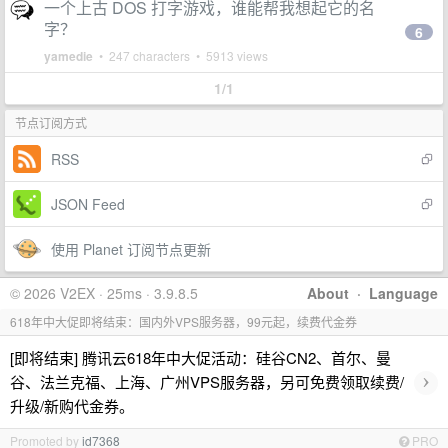
一个上古 DOS 打字游戏，谁能帮我想起它的名
字？
6
yamedie
• 247 characters • 5913 views
1/1
节点订阅方式
RSS
JSON Feed
使用 Planet 订阅节点更新
© 2026 V2EX · 25ms · 3.9.8.5
About
·
Language
618年中大促即将结束：国内外VPS服务器，99元起，续费代金券
[即将结束] 腾讯云618年中大促活动：硅谷CN2、首尔、曼
›
谷、法兰克福、上海、广州VPS服务器，另可免费领取续费/
升级/新购代金券。
Promoted by
id7368
PRO