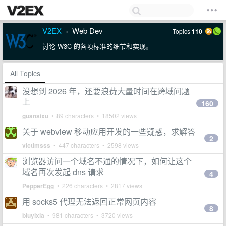
V2EX
Web Dev
Topics
110
›
讨论 W3C 的各项标准的细节和实现。
All Topics
没想到 2026 年，还要浪费大量时间在跨域问题
上
160
guansixu
• 89 characters • 18502 views
关于 webview 移动应用开发的一些疑惑，求解答
2
victimsss
• 447 characters • 2598 views
浏览器访问一个域名不通的情况下，如何让这个
域名再次发起 dns 请求
4
PepperEgg
• 226 characters • 2817 views
用 socks5 代理无法返回正常网页内容
8
biuyixia
• 981 characters • 3720 views