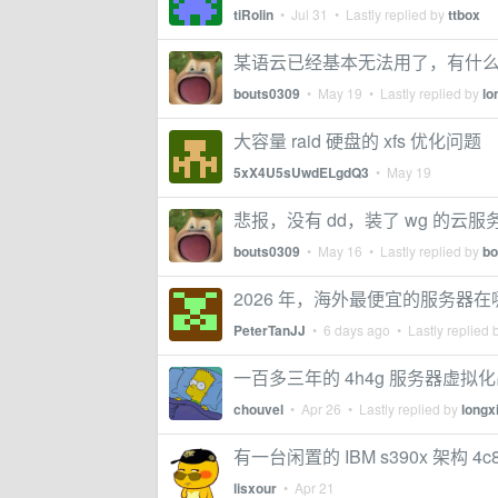
tiRolin
•
Jul 31
• Lastly replied by
ttbox
某语云已经基本无法用了，有什
bouts0309
•
May 19
• Lastly replied by
lo
大容量 raid 硬盘的 xfs 优化问题
5xX4U5sUwdELgdQ3
•
May 19
悲报，没有 dd，装了 wg 的云服
bouts0309
•
May 16
• Lastly replied by
bo
2026 年，海外最便宜的服务器在
PeterTanJJ
•
6 days ago
• Lastly replied 
一百多三年的 4h4g 服务器虚
chouvel
•
Apr 26
• Lastly replied by
longx
有一台闲置的 IBM s390x 架构 
lisxour
•
Apr 21