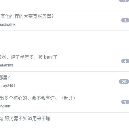
么其他推荐的大带宽服务器？
1
ngxinglink
务器，跑了半年多，被 ban 了
4
uts0309
哪里？
29
by
xy2401
拟化出多个核心的，会不会有诈。（超开）
1
inglink
4c8g 服务器不知道用来干嘛