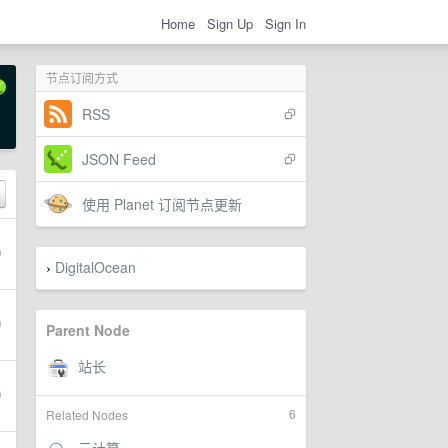
Home
Sign Up
Sign In
节点订阅方式
RSS
JSON Feed
使用 Planet 订阅节点更新
DigitalOcean
›
Parent Node
6
Related Nodes