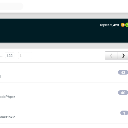
Topics
2,423
...
122
❮
❯
43
l
40
oobPhper
1
amertoxic