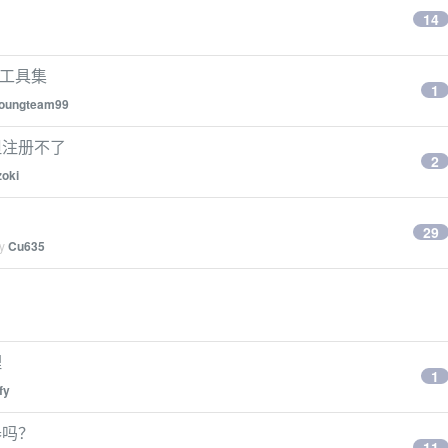
14
小工具集
1
oungteam99
但注册不了
2
zoki
29
by
Cu635
理
1
fy
器吗？
11