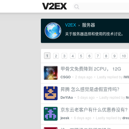
V2EX
服务器
›
关于服务器选择和使用的技术讨论。
1
2
3
4
5
6
7
8
9
10
甲骨文免费降到 2CPU， 12G
CSGO
•
2 days ago
• Lastly replied by
iWil
昇腾 怎么感觉是虚假宣传吗？
DeYiAo
•
5 days ago
• Lastly replied by
N
京东云老客户有什么优惠券没有?
jeesk
•
6 days ago
• Lastly replied by
dre