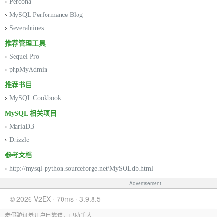
›
Percona
›
MySQL Performance Blog
›
Severalnines
推荐管理工具
›
Sequel Pro
›
phpMyAdmin
推荐书目
›
MySQL Cookbook
MySQL 相关项目
›
MariaDB
›
Drizzle
参考文档
›
http://mysql-python.sourceforge.net/MySQLdb.html
Advertisement
© 2026 V2EX · 70ms · 3.9.8.5
老倔驴证券开户巨靠谱，已助千人!