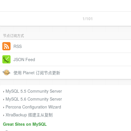
1/101
节点订阅方式
RSS
JSON Feed
使用 Planet 订阅节点更新
MySQL 5.5 Community Server
›
MySQL 5.6 Community Server
›
Percona Configuration Wizard
›
XtraBackup 搭建主从复制
›
Great Sites on MySQL