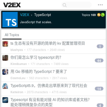
V2EX
TypeScript
Topics
169
›
JavaScript that scales.
All Topics
ts 生态有没有开源的简单的 kv 配置管理项目
1
blushyes
• 177 characters • 2649 views
你们是怎么学习 typescript 的？
44
Kinnikuman
• 171 characters • 7489 views
用 Go 移植的 TypeScript 7 要来了
CosmoLau
• 562 characters • 2917 views
TypeScript5.9，仿佛走出草原来到了现代社会
14
Ketteiron
• 2073 characters • 4715 views
Typescript 有没有能对接 AI 的知识库或者文档？
能处理稍微复杂点的类型
4