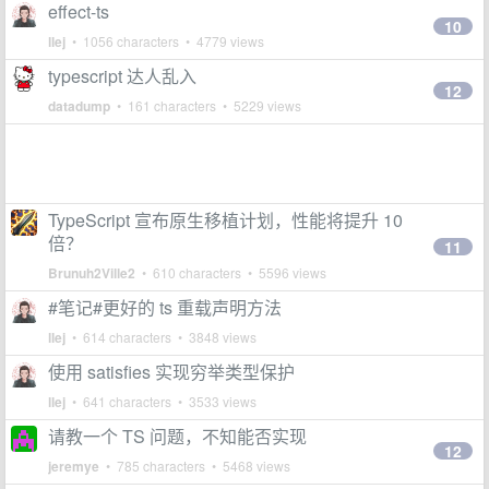
effect-ts
10
llej
• 1056 characters • 4779 views
typescript 达人乱入
12
datadump
• 161 characters • 5229 views
TypeScript 宣布原生移植计划，性能将提升 10
倍？
11
Brunuh2Ville2
• 610 characters • 5596 views
#笔记#更好的 ts 重载声明方法
llej
• 614 characters • 3848 views
使用 satisfies 实现穷举类型保护
llej
• 641 characters • 3533 views
请教一个 TS 问题，不知能否实现
12
jeremye
• 785 characters • 5468 views