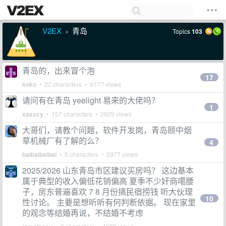
V2EX
青岛
Topics
103
›
青岛的，出来冒个泡
17
koko
• 22 characters • 4177 views
请问有在青岛 yeelight 易来的大佬吗？
1
xasxcy
• 157 characters • 2929 views
大哥们，请教个问题，软件开发岗，青岛颐中烟
草机械厂有了解的么？
4
baibaibaibai
• 5 characters • 2977 views
2025/2026 山东青岛市区建议买房吗？ 这边基本
属于典型的收入偏低花销偏高 夏季不少奸商噶腰
子，房东普遍喜欢 7 8 月份搞民宿捞钱 听大伙理
10
性讨论。 主要是想听听有何判断依据。 现在家里
的观念等结婚再说，不结婚不考虑