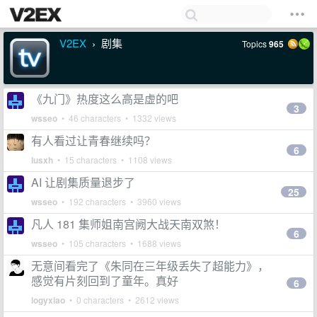
V2EX
剧集
Topics
965
›
《九门》热度这么高是虚的吧
3
wsseo
• 46 characters • 1332 views
有人看过让青春继续吗？
6
lusxh
• 15 characters • 1108 views
AI 让剧集质量退步了
25
wsseo
• 192 characters • 3960 views
凡人 181 集师姐南宫阙大战天南双煞！
6
wsseo
• 105 characters • 1688 views
无意间看完了《朱同在三年级丢失了超能力》，
感觉有片刻回到了童年。真好
6
logyxiao
• 0 characters • 2612 views