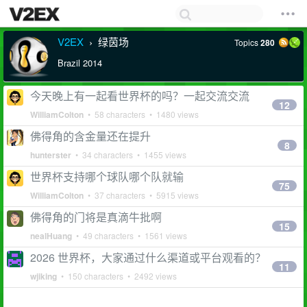
V2EX
绿茵场
Topics
280
›
Brazil 2014
今天晚上有一起看世界杯的吗？一起交流交流
12
WilliamColton
• 58 characters • 1480 views
佛得角的含金量还在提升
8
hunterster
• 34 characters • 1455 views
世界杯支持哪个球队哪个队就输
75
WilliamColton
• 37 characters • 5915 views
佛得角的门将是真滴牛批啊
15
nealHuang
• 49 characters • 1561 views
2026 世界杯，大家通过什么渠道或平台观看的？
11
wjiking
• 150 characters • 2492 views