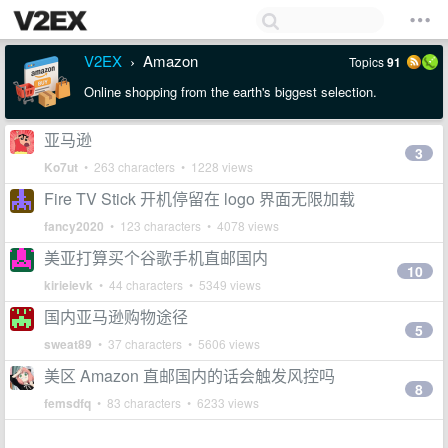
V2EX
Amazon
Topics
91
›
Online shopping from the earth's biggest selection.
亚马逊
3
Ko7ut
• 263 characters • 1228 views
Fire TV Stick 开机停留在 logo 界面无限加载
fancy2020
• 123 characters • 4078 views
美亚打算买个谷歌手机直邮国内
10
kirieievk
• 44 characters • 5349 views
国内亚马逊购物途径
5
sweat89
• 37 characters • 5606 views
美区 Amazon 直邮国内的话会触发风控吗
8
femsdfq
• 83 characters • 6233 views