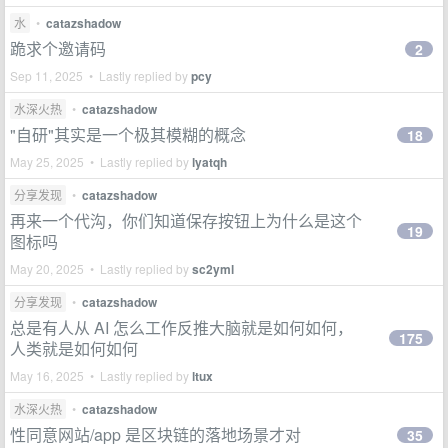
水
•
catazshadow
跪求个邀请码
2
Sep 11, 2025 • Lastly replied by
pcy
水深火热
•
catazshadow
"自研"其实是一个极其模糊的概念
18
May 25, 2025 • Lastly replied by
lyatqh
分享发现
•
catazshadow
再来一个代沟，你们知道保存按钮上为什么是这个
19
图标吗
May 20, 2025 • Lastly replied by
sc2yml
分享发现
•
catazshadow
总是有人从 AI 怎么工作反推大脑就是如何如何，
175
人类就是如何如何
May 16, 2025 • Lastly replied by
ltux
水深火热
•
catazshadow
性同意网站/app 是区块链的落地场景才对
35