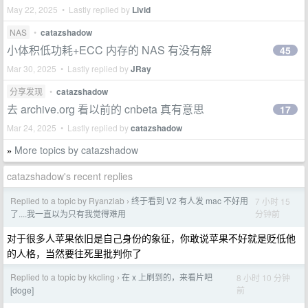
May 22, 2025 • Lastly replied by
Livid
NAS
•
catazshadow
小体积低功耗+ECC 内存的 NAS 有没有解
45
Mar 30, 2025 • Lastly replied by
JRay
分享发现
•
catazshadow
去 archive.org 看以前的 cnbeta 真有意思
17
Mar 24, 2025 • Lastly replied by
catazshadow
More topics by catazshadow
»
catazshadow's recent replies
Replied to a topic by Ryanzlab
终于看到 V2 有人发 mac 不好用
7 小时 15
›
分钟前
了....我一直以为只有我觉得难用
对于很多人苹果依旧是自己身份的象征，你敢说苹果不好就是贬低他
的人格，当然要往死里批判你了
Replied to a topic by kkcling
在 x 上刷到的，来看片吧
8 小时 10 分钟
›
前
[doge]