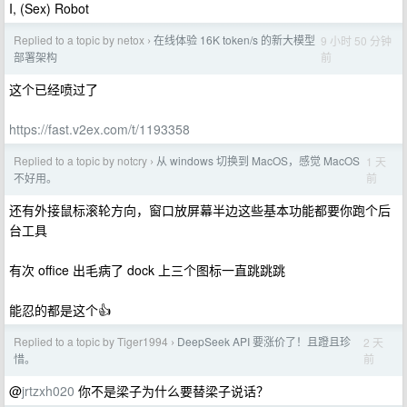
I, (Sex) Robot
Replied to a topic by netox
在线体验 16K token/s 的新大模型
9 小时 50 分钟
›
前
部署架构
这个已经喷过了
https://fast.v2ex.com/t/1193358
Replied to a topic by notcry
从 windows 切换到 MacOS，感觉 MacOS
1 天
›
前
不好用。
还有外接鼠标滚轮方向，窗口放屏幕半边这些基本功能都要你跑个后
台工具
有次 office 出毛病了 dock 上三个图标一直跳跳跳
能忍的都是这个👍
Replied to a topic by Tiger1994
DeepSeek API 要涨价了！且蹬且珍
2 天
›
前
惜。
@
jrtzxh020
你不是梁子为什么要替梁子说话？