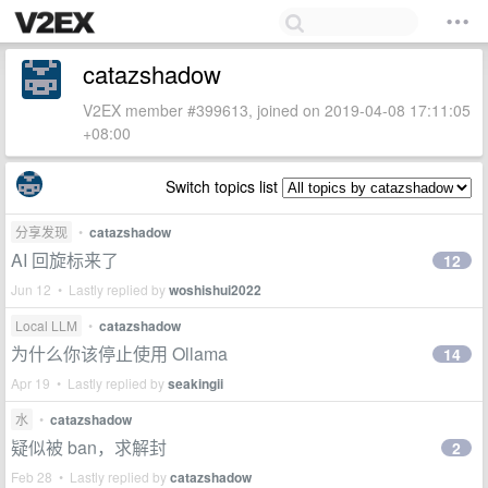
catazshadow
V2EX member #399613, joined on 2019-04-08 17:11:05
+08:00
Switch topics list
分享发现
•
catazshadow
AI 回旋标来了
12
Jun 12 • Lastly replied by
woshishui2022
Local LLM
•
catazshadow
为什么你该停止使用 Ollama
14
Apr 19 • Lastly replied by
seakingii
水
•
catazshadow
疑似被 ban，求解封
2
Feb 28 • Lastly replied by
catazshadow