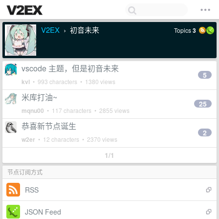
V2EX
初音未来
Topics
3
›
vscode 主题，但是初音未来
5
kvl
• 993 characters • 1380 views
米库打油~
25
mqnu00
• 117 characters • 2855 views
恭喜新节点诞生
2
w2er
• 12 characters • 2370 views
1/1
节点订阅方式
RSS
JSON Feed