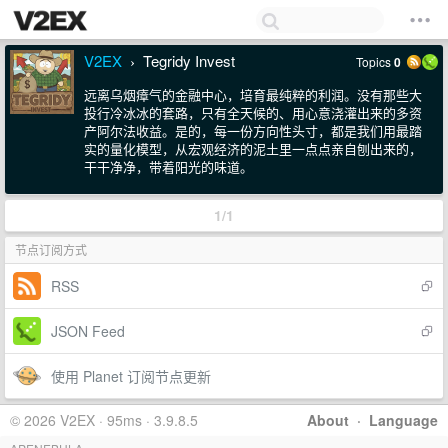
V2EX
Tegridy Invest
Topics
0
›
远离乌烟瘴气的金融中心，培育最纯粹的利润。没有那些大
投行冷冰冰的套路，只有全天候的、用心意浇灌出来的多资
产阿尔法收益。是的，每一份方向性头寸，都是我们用最踏
实的量化模型，从宏观经济的泥土里一点点亲自刨出来的，
干干净净，带着阳光的味道。
1/1
节点订阅方式
RSS
JSON Feed
使用 Planet 订阅节点更新
© 2026 V2EX · 95ms · 3.9.8.5
About
·
Language