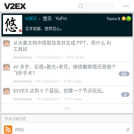
V2EX
悠见 · YuFm
Topics
3
›
见字如面，悠然见心。
从大量文档中提取信息并生成 PPT，用什么 AI
工具好
imxiaolong
• 192 characters • 1459 views
40 多岁，近视+散光+老花，继续戴眼镜还是做个
飞秒手术？
20
imxiaolong
• 60 characters • 4183 views
$V2EX 达到 5 个蓝钻，创建一个节点玩玩。
2
imxiaolong
• 14 characters • 1812 views
1/1
节点订阅方式
RSS